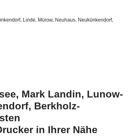
künkendorf, Linde, Mürow, Neuhaus, Neukünkendorf,
see, Mark Landin, Lunow-
ndorf, Berkholz-
sten
rucker in Ihrer Nähe