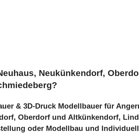
euhaus, Neukünkendorf, Oberdorf
Schmiedeberg?
bauer & 3D-Druck Modellbauer für Ange
rf, Oberdorf und Altkünkendorf, Lind
stellung oder Modellbau und Individuel