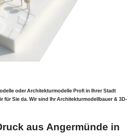
elle oder Architekturmodelle Profi in Ihrer Stadt
ür Sie da. Wir sind Ihr Architekturmodellbauer & 3D-
 Druck aus Angermünde in