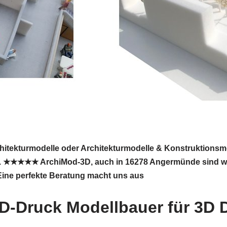
itekturmodelle oder Architekturmodelle & Konstruktionsmod
. ★★★★★ ArchiMod-3D, auch in 16278 Angermünde sind wir f
Eine perfekte Beratung macht uns aus
3D-Druck Modellbauer für 3D