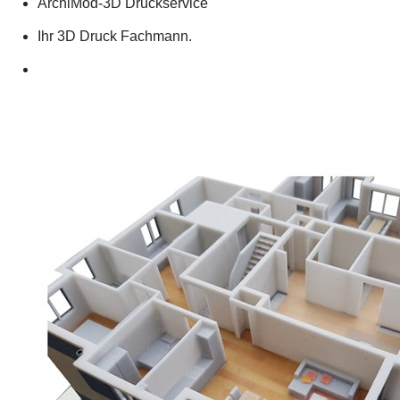
ArchiMod-3D Druckservice
Ihr 3D Druck Fachmann.