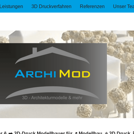
Leistungen
3D Druckverfahren
Referenzen
Unser Te
 & ➡️ 3D-Druck Modellbauer für ↗️ Modellbau, ⭐ 3D Druck, ☑