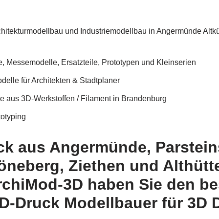
chitekturmodellbau und Industriemodellbau in Angermünde Alt
 Messemodelle, Ersatzteile, Prototypen und Kleinserien
elle für Architekten & Stadtplaner
e aus 3D-Werkstoffen / Filament in Brandenburg
totyping
ck aus Angermünde, Parstein
neberg, Ziethen und Althütte
rchiMod-3D haben Sie den be
D-Druck Modellbauer für 3D D