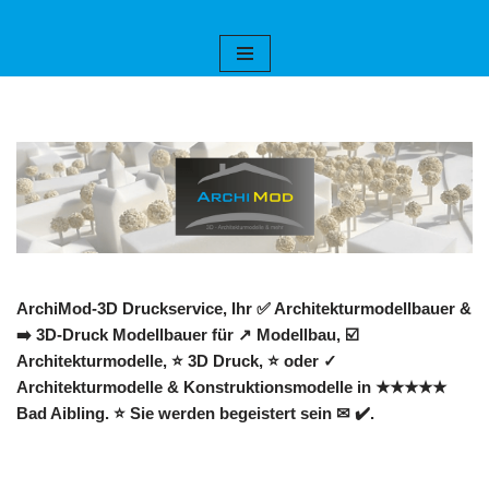
Zum
Inhalt
springen
ArchiMod-3D Druckservice, Ihr ✅ Architekturmodellbauer &
➡️ 3D-Druck Modellbauer für ↗️ Modellbau, ☑️
Architekturmodelle, ⭐ 3D Druck, ⭐ oder ✓
Architekturmodelle & Konstruktionsmodelle in ★★★★★
Bad Aibling. ⭐ Sie werden begeistert sein ✉ ✔️.