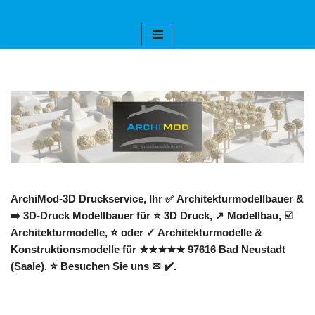
Zum
Inhalt
springen
ArchiMod-3D Druckservice, Ihr ✅ Architekturmodellbauer &
➡️ 3D-Druck Modellbauer für ⭐ 3D Druck, ↗️ Modellbau, ☑️
Architekturmodelle, ⭐ oder ✓ Architekturmodelle &
Konstruktionsmodelle für ★★★★★ 97616 Bad Neustadt
(Saale). ⭐ Besuchen Sie uns ✉ ✔️.