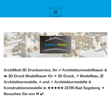
Zum
Inhalt
springen
ArchiMod-3D Druckservice, Ihr ✅ Architekturmodellbauer &
➡️ 3D-Druck Modellbauer für ⭐ 3D Druck, ↗️ Modellbau, ☑️
Architekturmodelle, ⭐ und ✓ Architekturmodelle &
Konstruktionsmodelle in ★★★★★ 23795 Bad Segeberg. ⭐
Besuchen Sie uns ✉ ✔️.