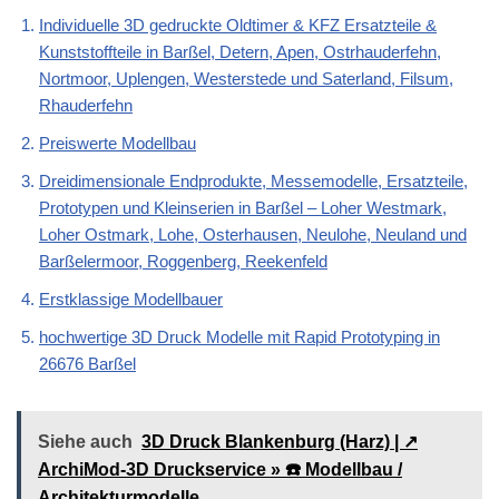
Individuelle 3D gedruckte Oldtimer & KFZ Ersatzteile &
Kunststoffteile in Barßel, Detern, Apen, Ostrhauderfehn,
Nortmoor, Uplengen, Westerstede und Saterland, Filsum,
Rhauderfehn
Preiswerte Modellbau
Dreidimensionale Endprodukte, Messemodelle, Ersatzteile,
Prototypen und Kleinserien in Barßel – Loher Westmark,
Loher Ostmark, Lohe, Osterhausen, Neulohe, Neuland und
Barßelermoor, Roggenberg, Reekenfeld
Erstklassige Modellbauer
hochwertige 3D Druck Modelle mit Rapid Prototyping in
26676 Barßel
Siehe auch
3D Druck Blankenburg (Harz) | ↗️
ArchiMod-3D Druckservice » ☎️ Modellbau /
Architekturmodelle