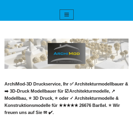
Zum
Inhalt
springen
ArchiMod-3D Druckservice, Ihr ✅ Architekturmodellbauer &
➡️ 3D-Druck Modellbauer für ☑️ Architekturmodelle, ↗️
Modellbau, ⭐ 3D Druck, ⭐ oder ✓ Architekturmodelle &
Konstruktionsmodelle für ★★★★★ 26676 Barßel. ⭐ Wir
freuen uns auf Sie ✉ ✔️.