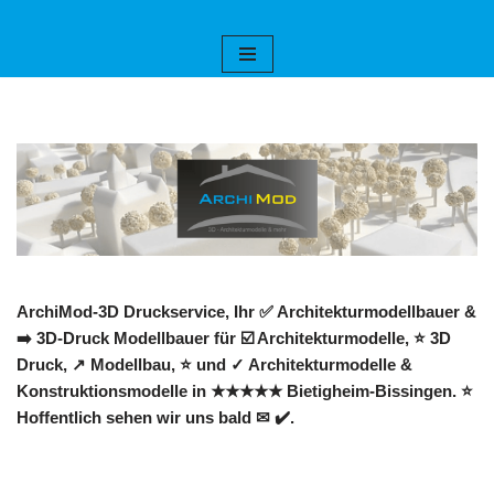
Zum
Inhalt
springen
ArchiMod-3D Druckservice, Ihr ✅ Architekturmodellbauer &
➡️ 3D-Druck Modellbauer für ☑️ Architekturmodelle, ⭐ 3D
Druck, ↗️ Modellbau, ⭐ und ✓ Architekturmodelle &
Konstruktionsmodelle in ★★★★★ Bietigheim-Bissingen. ⭐
Hoffentlich sehen wir uns bald ✉ ✔️.