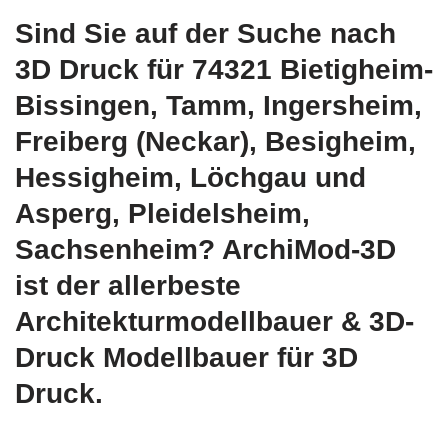
Sind Sie auf der Suche nach
3D Druck für 74321 Bietigheim-
Bissingen, Tamm, Ingersheim,
Freiberg (Neckar), Besigheim,
Hessigheim, Löchgau und
Asperg, Pleidelsheim,
Sachsenheim? ArchiMod-3D
ist der allerbeste
Architekturmodellbauer & 3D-
Druck Modellbauer für 3D
Druck.