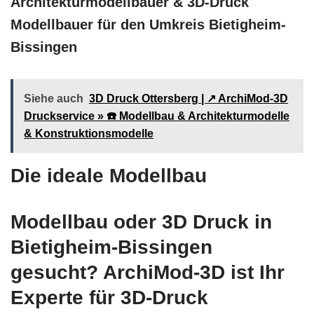
Architekturmodellbauer & 3D-Druck
Modellbauer für den Umkreis Bietigheim-
Bissingen
Siehe auch
3D Druck Ottersberg | ↗️ ArchiMod-3D
Druckservice » ☎️ Modellbau & Architekturmodelle
& Konstruktionsmodelle
Die ideale Modellbau
Modellbau oder 3D Druck in
Bietigheim-Bissingen
gesucht? ArchiMod-3D ist Ihr
Experte für 3D-Druck