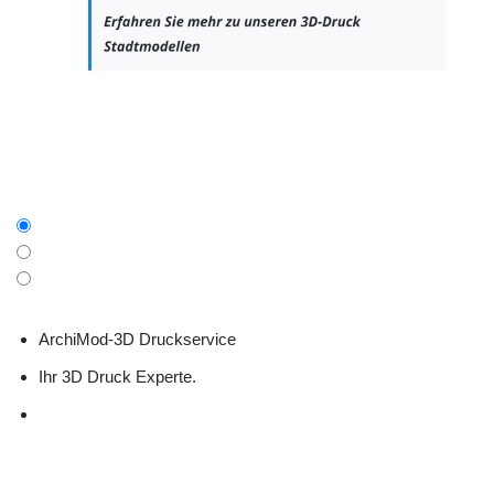
ArchiMod-3D Druckservice
Ihr 3D Druck Experte.