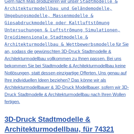
Gern nach Maß produzieren wir unser
Stadtmodelle &
Architekturmodellbau und Geländemodelle,
Umgebungsmodelle, Massenmodelle &
Gipsabdruckmodelle oder Kaltluftstömung
Untersuchungen & Luftströmung Simulationen,
Dreidimensionale Stadtmodelle &
Architekturmodellbau & Wettbewerbsmodelle
für Sie
an, sodass die gewünschten 3D-Druck Stadtmodelle &
Architekturmodellbau vollkommen zu Ihnen passen. Bei uns
bekommen Sie bei Stadtmodelle & Architekturmodellbau keine
Notlösungen, statt dessen einzigartige Offerten. Uns genau auf
Ihre individuellen Ideen beziehen? Das könne wir als
Architekturmodellbauer & 3D-Druck Modellbauer, sofern wir 3D-
Druck Stadtmodelle & Architekturmodellbau nach Ihren Wollen
fertigen.
3D-Druck Stadtmodelle &
Architekturmodellbau, für 74321