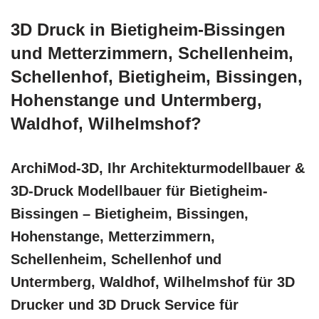
3D Druck in Bietigheim-Bissingen
und Metterzimmern, Schellenheim,
Schellenhof, Bietigheim, Bissingen,
Hohenstange und Untermberg,
Waldhof, Wilhelmshof?
ArchiMod-3D, Ihr Architekturmodellbauer &
3D-Druck Modellbauer für Bietigheim-
Bissingen – Bietigheim, Bissingen,
Hohenstange, Metterzimmern,
Schellenheim, Schellenhof und
Untermberg, Waldhof, Wilhelmshof für 3D
Drucker und 3D Druck Service für