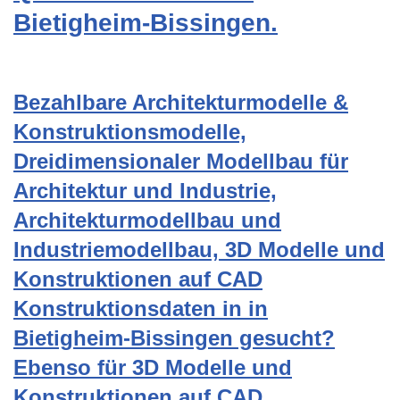
Bietigheim-Bissingen.
Bezahlbare Architekturmodelle &
Konstruktionsmodelle,
Dreidimensionaler Modellbau für
Architektur und Industrie,
Architekturmodellbau und
Industriemodellbau, 3D Modelle und
Konstruktionen auf CAD
Konstruktionsdaten in in
Bietigheim-Bissingen gesucht?
Ebenso für 3D Modelle und
Konstruktionen auf CAD