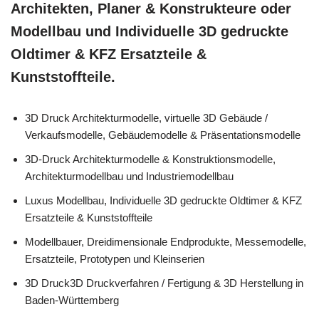
Architekten, Planer & Konstrukteure oder
Modellbau und Individuelle 3D gedruckte
Oldtimer & KFZ Ersatzteile &
Kunststoffteile.
3D Druck Architekturmodelle, virtuelle 3D Gebäude /
Verkaufsmodelle, Gebäudemodelle & Präsentationsmodelle
3D-Druck Architekturmodelle & Konstruktionsmodelle,
Architekturmodellbau und Industriemodellbau
Luxus Modellbau, Individuelle 3D gedruckte Oldtimer & KFZ
Ersatzteile & Kunststoffteile
Modellbauer, Dreidimensionale Endprodukte, Messemodelle,
Ersatzteile, Prototypen und Kleinserien
3D Druck3D Druckverfahren / Fertigung & 3D Herstellung in
Baden-Württemberg