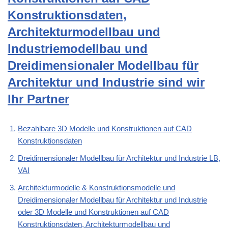
Konstruktionsdaten,
Architekturmodellbau und
Industriemodellbau und
Dreidimensionaler Modellbau für
Architektur und Industrie sind wir
Ihr Partner
Bezahlbare 3D Modelle und Konstruktionen auf CAD
Konstruktionsdaten
Dreidimensionaler Modellbau für Architektur und Industrie LB,
VAI
Architekturmodelle & Konstruktionsmodelle und
Dreidimensionaler Modellbau für Architektur und Industrie
oder 3D Modelle und Konstruktionen auf CAD
Konstruktionsdaten, Architekturmodellbau und