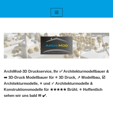
Zum
Inhalt
springen
ArchiMod-3D Druckservice, Ihr ✅ Architekturmodellbauer &
➡️ 3D-Druck Modellbauer für ⭐ 3D Druck, ↗️ Modellbau, ☑️
Architekturmodelle, ⭐ und ✓ Architekturmodelle &
Konstruktionsmodelle für ★★★★★ Brühl. ⭐ Hoffentlich
sehen wir uns bald ✉ ✔️.