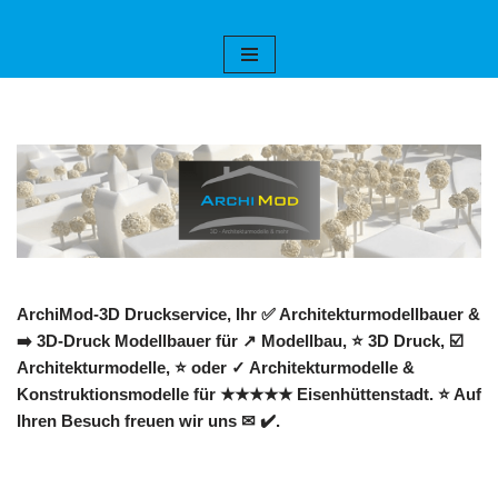
Zum
Inhalt
springen
ArchiMod-3D Druckservice, Ihr ✅ Architekturmodellbauer &
➡️ 3D-Druck Modellbauer für ↗️ Modellbau, ⭐ 3D Druck, ☑️
Architekturmodelle, ⭐ oder ✓ Architekturmodelle &
Konstruktionsmodelle für ★★★★★ Eisenhüttenstadt. ⭐ Auf
Ihren Besuch freuen wir uns ✉ ✔️.