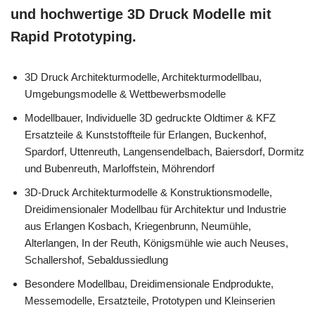
und hochwertige 3D Druck Modelle mit
Rapid Prototyping.
3D Druck Architekturmodelle, Architekturmodellbau,
Umgebungsmodelle & Wettbewerbsmodelle
Modellbauer, Individuelle 3D gedruckte Oldtimer & KFZ
Ersatzteile & Kunststoffteile für Erlangen, Buckenhof,
Spardorf, Uttenreuth, Langensendelbach, Baiersdorf, Dormitz
und Bubenreuth, Marloffstein, Möhrendorf
3D-Druck Architekturmodelle & Konstruktionsmodelle,
Dreidimensionaler Modellbau für Architektur und Industrie
aus Erlangen Kosbach, Kriegenbrunn, Neumühle,
Alterlangen, In der Reuth, Königsmühle wie auch Neuses,
Schallershof, Sebaldussiedlung
Besondere Modellbau, Dreidimensionale Endprodukte,
Messemodelle, Ersatzteile, Prototypen und Kleinserien