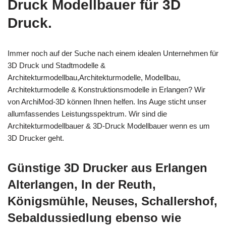
Druck Modellbauer für 3D
Druck.
Immer noch auf der Suche nach einem idealen Unternehmen für
3D Druck und Stadtmodelle &
Architekturmodellbau,Architekturmodelle, Modellbau,
Architekturmodelle & Konstruktionsmodelle in Erlangen? Wir
von ArchiMod-3D können Ihnen helfen. Ins Auge sticht unser
allumfassendes Leistungsspektrum. Wir sind die
Architekturmodellbauer & 3D-Druck Modellbauer wenn es um
3D Drucker geht.
Günstige 3D Drucker aus Erlangen
Alterlangen, In der Reuth,
Königsmühle, Neuses, Schallershof,
Sebaldussiedlung ebenso wie