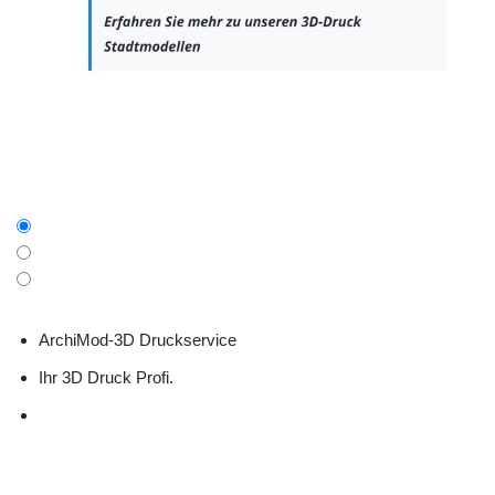
ArchiMod-3D Druckservice
Ihr 3D Druck Profi.