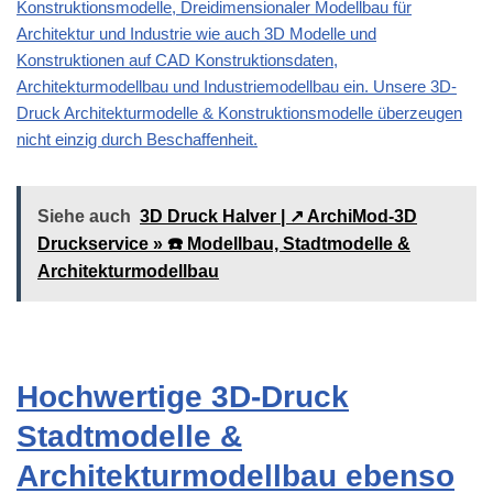
Konstruktionsmodelle, Dreidimensionaler Modellbau für
Architektur und Industrie wie auch 3D Modelle und
Konstruktionen auf CAD Konstruktionsdaten,
Architekturmodellbau und Industriemodellbau ein. Unsere 3D-
Druck Architekturmodelle & Konstruktionsmodelle überzeugen
nicht einzig durch Beschaffenheit.
Siehe auch
3D Druck Halver | ↗️ ArchiMod-3D
Druckservice » ☎️ Modellbau, Stadtmodelle &
Architekturmodellbau
Hochwertige 3D-Druck
Stadtmodelle &
Architekturmodellbau ebenso