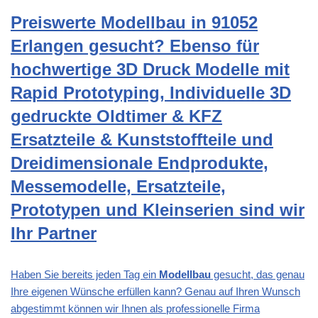
Preiswerte Modellbau in 91052
Erlangen gesucht? Ebenso für
hochwertige 3D Druck Modelle mit
Rapid Prototyping, Individuelle 3D
gedruckte Oldtimer & KFZ
Ersatzteile & Kunststoffteile und
Dreidimensionale Endprodukte,
Messemodelle, Ersatzteile,
Prototypen und Kleinserien sind wir
Ihr Partner
Haben Sie bereits jeden Tag ein
Modellbau
gesucht, das genau
Ihre eigenen Wünsche erfüllen kann? Genau auf Ihren Wunsch
abgestimmt können wir Ihnen als professionelle Firma