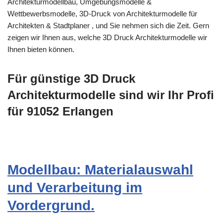
Architekturmodellbau, Umgebungsmodelle &
Wettbewerbsmodelle, 3D-Druck von Architekturmodelle für
Architekten & Stadtplaner , und Sie nehmen sich die Zeit. Gern
zeigen wir Ihnen aus, welche 3D Druck Architekturmodelle wir
Ihnen bieten können.
Für günstige 3D Druck
Architekturmodelle sind wir Ihr Profi
für 91052 Erlangen
Modellbau: Materialauswahl
und Verarbeitung im
Vordergrund.