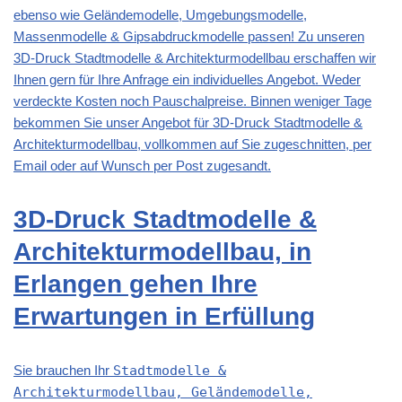
ebenso wie Geländemodelle, Umgebungsmodelle,
Massenmodelle & Gipsabdruckmodelle passen! Zu unseren
3D-Druck Stadtmodelle & Architekturmodellbau erschaffen wir
Ihnen gern für Ihre Anfrage ein individuelles Angebot. Weder
verdeckte Kosten noch Pauschalpreise. Binnen weniger Tage
bekommen Sie unser Angebot für 3D-Druck Stadtmodelle &
Architekturmodellbau, vollkommen auf Sie zugeschnitten, per
Email oder auf Wunsch per Post zugesandt.
3D-Druck Stadtmodelle &
Architekturmodellbau, in
Erlangen gehen Ihre
Erwartungen in Erfüllung
Sie brauchen Ihr
Stadtmodelle &
Architekturmodellbau, Geländemodelle,