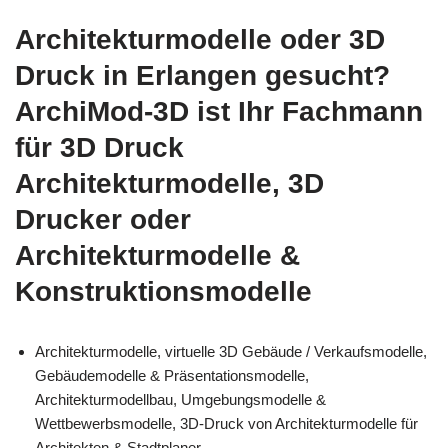
Architekturmodelle oder 3D
Druck in Erlangen gesucht?
ArchiMod-3D ist Ihr Fachmann
für 3D Druck
Architekturmodelle, 3D
Drucker oder
Architekturmodelle &
Konstruktionsmodelle
Architekturmodelle, virtuelle 3D Gebäude / Verkaufsmodelle,
Gebäudemodelle & Präsentationsmodelle,
Architekturmodellbau, Umgebungsmodelle &
Wettbewerbsmodelle, 3D-Druck von Architekturmodelle für
Architekten & Stadtplaner