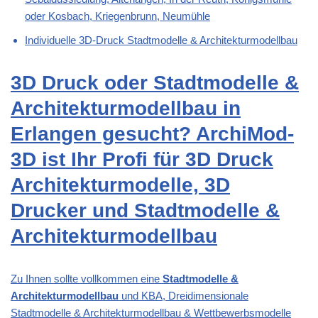
oder Kosbach, Kriegenbrunn, Neumühle
Individuelle 3D-Druck Stadtmodelle & Architekturmodellbau
3D Druck oder Stadtmodelle &
Architekturmodellbau in
Erlangen gesucht? ArchiMod-
3D ist Ihr Profi für 3D Druck
Architekturmodelle, 3D
Drucker und Stadtmodelle &
Architekturmodellbau
Zu Ihnen sollte vollkommen eine
Stadtmodelle &
Architekturmodellbau
und KBA, Dreidimensionale
Stadtmodelle & Architekturmodellbau & Wettbewerbsmodelle