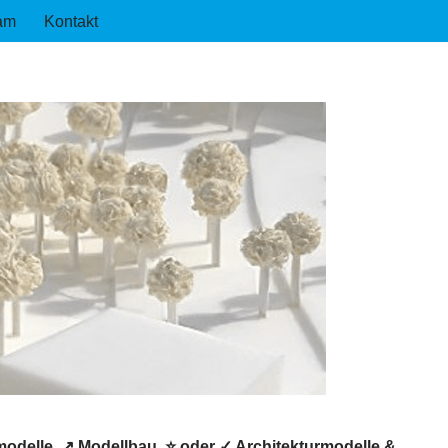
am
Kontakt
odelle, ↗️ Modellbau, ⭐ oder ✓ Architekturmodelle &