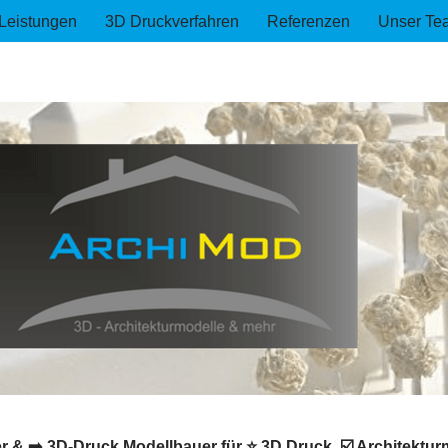
Leistungen
3D Druckverfahren
Referenzen
Unser Te
 & ➡️ 3D-Druck Modellbauer für ⭐ 3D Druck, ☑️ Architekturm