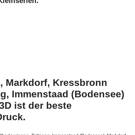
leinserien.
n, Markdorf, Kressbronn
ng, Immenstaad (Bodensee)
D ist der beste
Druck.