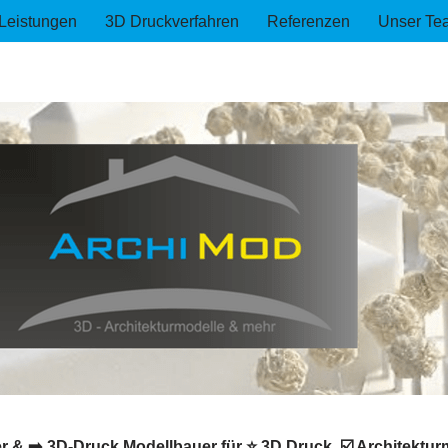
Leistungen
3D Druckverfahren
Referenzen
Unser Te
 & ➡️ 3D-Druck Modellbauer für ⭐ 3D Druck, ☑️ Architekturm