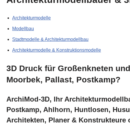
Architekturmodelle
Modellbau
Stadtmodelle & Architekturmodellbau
Architekturmodelle & Konstruktionsmodelle
3D Druck für Großenkneten und
Moorbek, Pallast, Postkamp?
ArchiMod-3D, Ihr Architekturmodellb
Postkamp, Ahlhorn, Huntlosen, Husu
Architekten, Planer & Konstrukteure