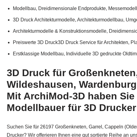
Modellbau, Dreidimensionale Endprodukte, Messemodelle,
3D Druck Architekturmodelle, Architekturmodellbau, U
Architekturmodelle & Konstruktionsmodelle, Dreidimension
Preiswerte 3D Druck3D Druck Service für Architekten, Pl
Erstklassige Modellbau, Individuelle 3D gedruckte Oldtime
3D Druck für Großenkneten,
Wildeshausen, Wardenburg,
Mit ArchiMod-3D haben Sie 
Modellbauer für 3D Drucker
Suchen Sie für 26197 Großenkneten, Garrel, Cappeln (Olde
Drucker? Wir offerieren Ihnen eine gut sortierte Reihe an 