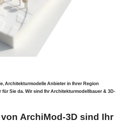
, Architekturmodelle Anbieter in Ihrer Region
 Sie da. Wir sind Ihr Architekturmodellbauer & 3D-
 von ArchiMod-3D sind Ihr