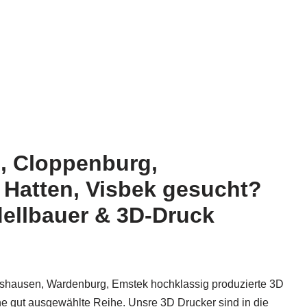
), Cloppenburg,
 Hatten, Visbek gesucht?
dellbauer & 3D-Druck
eshausen, Wardenburg, Emstek hochklassig produzierte 3D
ine gut ausgewählte Reihe. Unsre 3D Drucker sind in die