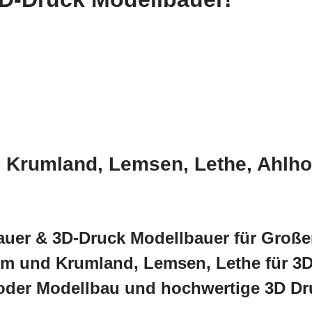
 Krumland, Lemsen, Lethe, Ahlho
auer & 3D-Druck Modellbauer für Große
m und Krumland, Lemsen, Lethe für 3D 
 oder Modellbau und hochwertige 3D Dr