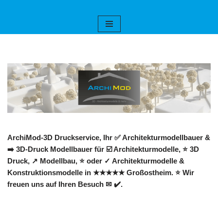
Zum
Inhalt
springen
ArchiMod-3D Druckservice, Ihr ✅ Architekturmodellbauer &
➡️ 3D-Druck Modellbauer für ☑️ Architekturmodelle, ⭐ 3D
Druck, ↗️ Modellbau, ⭐ oder ✓ Architekturmodelle &
Konstruktionsmodelle in ★★★★★ Großostheim. ⭐ Wir
freuen uns auf Ihren Besuch ✉ ✔️.