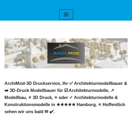
Zum
Inhalt
springen
ArchiMod-3D Druckservice, Ihr ✅ Architekturmodellbauer &
➡️ 3D-Druck Modellbauer für ☑️ Architekturmodelle, ↗️
Modellbau, ⭐ 3D Druck, ⭐ oder ✓ Architekturmodelle &
Konstruktionsmodelle in ★★★★★ Hamburg. ⭐ Hoffentlich
sehen wir uns bald ✉ ✔️.