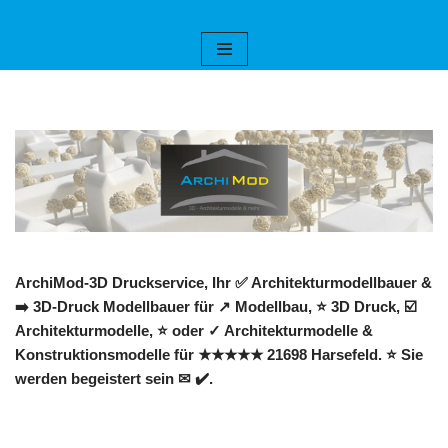
Zum
Inhalt
springen
ArchiMod-3D Druckservice, Ihr ✅ Architekturmodellbauer &
➡️ 3D-Druck Modellbauer für ↗️ Modellbau, ⭐ 3D Druck, ☑️
Architekturmodelle, ⭐ oder ✓ Architekturmodelle &
Konstruktionsmodelle für ★★★★★ 21698 Harsefeld. ⭐ Sie
werden begeistert sein ✉ ✔️.