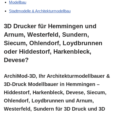
Modellbau
Stadtmodelle & Architekturmodellbau
3D Drucker für Hemmingen und
Arnum, Westerfeld, Sundern,
Siecum, Ohlendorf, Loydbrunnen
oder Hiddestorf, Harkenbleck,
Devese?
ArchiMod-3D, Ihr Architekturmodellbauer &
3D-Druck Modellbauer in Hemmingen –
Hiddestorf, Harkenbleck, Devese, Siecum,
Ohlendorf, Loydbrunnen und Arnum,
Westerfeld, Sundern für 3D Druck und 3D