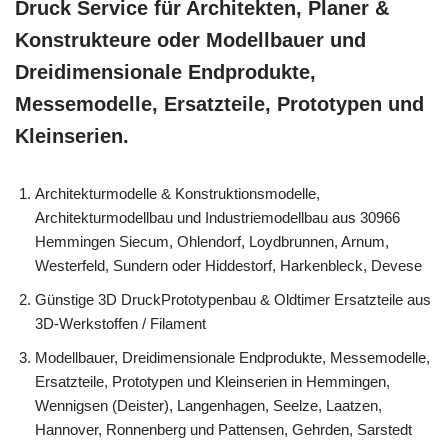
Druck Service für Architekten, Planer &
Konstrukteure oder Modellbauer und
Dreidimensionale Endprodukte,
Messemodelle, Ersatzteile, Prototypen und
Kleinserien.
Architekturmodelle & Konstruktionsmodelle,
Architekturmodellbau und Industriemodellbau aus 30966
Hemmingen Siecum, Ohlendorf, Loydbrunnen, Arnum,
Westerfeld, Sundern oder Hiddestorf, Harkenbleck, Devese
Günstige 3D DruckPrototypenbau & Oldtimer Ersatzteile aus
3D-Werkstoffen / Filament
Modellbauer, Dreidimensionale Endprodukte, Messemodelle,
Ersatzteile, Prototypen und Kleinserien in Hemmingen,
Wennigsen (Deister), Langenhagen, Seelze, Laatzen,
Hannover, Ronnenberg und Pattensen, Gehrden, Sarstedt