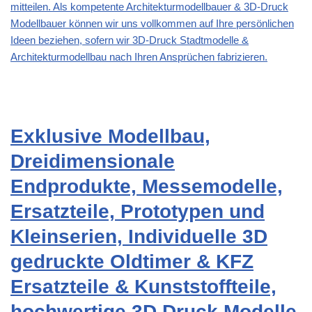
mitteilen. Als kompetente Architekturmodellbauer & 3D-Druck
Modellbauer können wir uns vollkommen auf Ihre persönlichen
Ideen beziehen, sofern wir 3D-Druck Stadtmodelle &
Architekturmodellbau nach Ihren Ansprüchen fabrizieren.
Exklusive Modellbau,
Dreidimensionale
Endprodukte, Messemodelle,
Ersatzteile, Prototypen und
Kleinserien, Individuelle 3D
gedruckte Oldtimer & KFZ
Ersatzteile & Kunststoffteile,
hochwertige 3D Druck Modelle