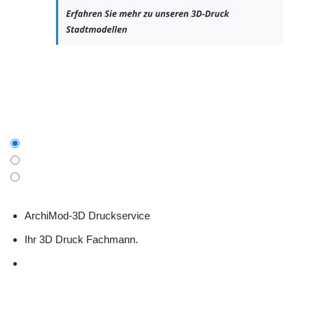
ArchiMod-3D Druckservice
Ihr 3D Druck Fachmann.