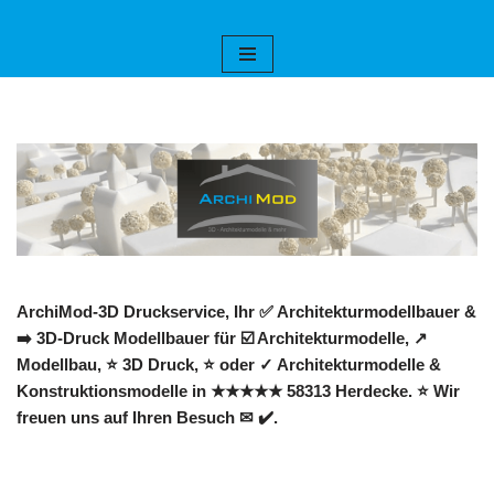
Zum
Inhalt
springen
ArchiMod-3D Druckservice, Ihr ✅ Architekturmodellbauer &
➡️ 3D-Druck Modellbauer für ☑️ Architekturmodelle, ↗️
Modellbau, ⭐ 3D Druck, ⭐ oder ✓ Architekturmodelle &
Konstruktionsmodelle in ★★★★★ 58313 Herdecke. ⭐ Wir
freuen uns auf Ihren Besuch ✉ ✔️.