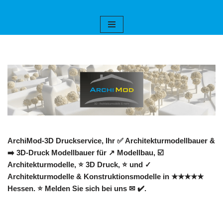
Zum
Inhalt
springen
ArchiMod-3D Druckservice, Ihr ✅ Architekturmodellbauer &
➡️ 3D-Druck Modellbauer für ↗️ Modellbau, ☑️
Architekturmodelle, ⭐ 3D Druck, ⭐ und ✓
Architekturmodelle & Konstruktionsmodelle in ★★★★★
Hessen. ⭐ Melden Sie sich bei uns ✉ ✔️.