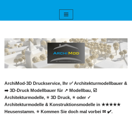
Zum
Inhalt
springen
ArchiMod-3D Druckservice, Ihr ✅ Architekturmodellbauer &
➡️ 3D-Druck Modellbauer für ↗️ Modellbau, ☑️
Architekturmodelle, ⭐ 3D Druck, ⭐ oder ✓
Architekturmodelle & Konstruktionsmodelle in ★★★★★
Heusenstamm. ⭐ Kommen Sie doch mal vorbei ✉ ✔️.