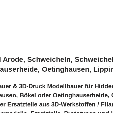
 Arode, Schweicheln, Schweichel
hauserheide, Oetinghausen, Lipp
auer & 3D-Druck Modellbauer für Hidd
hausen, Bökel oder Oetinghauserheide,
r Ersatzteile aus 3D-Werkstoffen / Fil