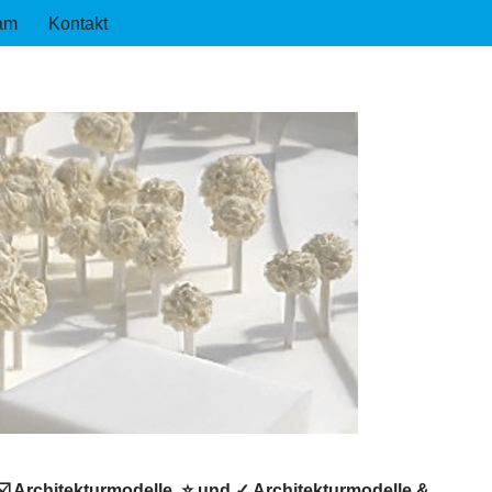
am
Kontakt
☑️ Architekturmodelle, ⭐ und ✓ Architekturmodelle &