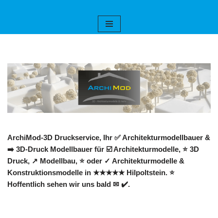
Zum
Inhalt
springen
ArchiMod-3D Druckservice, Ihr ✅ Architekturmodellbauer &
➡️ 3D-Druck Modellbauer für ☑️ Architekturmodelle, ⭐ 3D
Druck, ↗️ Modellbau, ⭐ oder ✓ Architekturmodelle &
Konstruktionsmodelle in ★★★★★ Hilpoltstein. ⭐
Hoffentlich sehen wir uns bald ✉ ✔️.