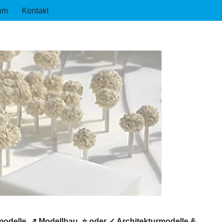
am
Kontakt
odelle, ↗️ Modellbau, ⭐ oder ✓ Architekturmodelle &