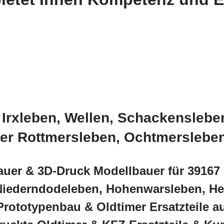
 Irxleben, Wellen, Schackenslebe
er Rottmersleben, Ochtmerslebe
auer & 3D-Druck Modellbauer für 39167
iederndodeleben, Hohenwarsleben, Her
rototypenbau & Oldtimer Ersatzteile au