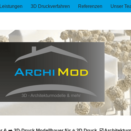
Leistungen
3D Druckverfahren
Referenzen
Unser Te
 & ➡️ 3D-Druck Modellbauer für ⭐ 3D Druck, ☑️ Architekturm