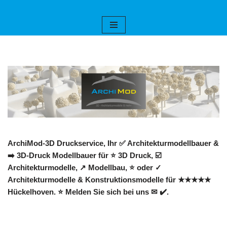
Zum
Inhalt
springen
ArchiMod-3D Druckservice, Ihr ✅ Architekturmodellbauer &
➡️ 3D-Druck Modellbauer für ⭐ 3D Druck, ☑️
Architekturmodelle, ↗️ Modellbau, ⭐ oder ✓
Architekturmodelle & Konstruktionsmodelle für ★★★★★
Hückelhoven. ⭐ Melden Sie sich bei uns ✉ ✔️.