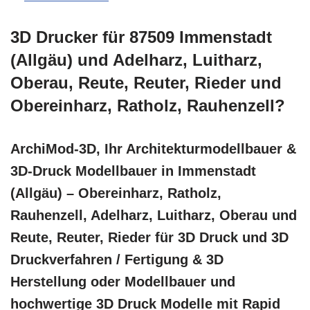
3D Drucker für 87509 Immenstadt
(Allgäu) und Adelharz, Luitharz,
Oberau, Reute, Reuter, Rieder und
Obereinharz, Ratholz, Rauhenzell?
ArchiMod-3D, Ihr Architekturmodellbauer &
3D-Druck Modellbauer in Immenstadt
(Allgäu) – Obereinharz, Ratholz,
Rauhenzell, Adelharz, Luitharz, Oberau und
Reute, Reuter, Rieder für 3D Druck und 3D
Druckverfahren / Fertigung & 3D
Herstellung oder Modellbauer und
hochwertige 3D Druck Modelle mit Rapid