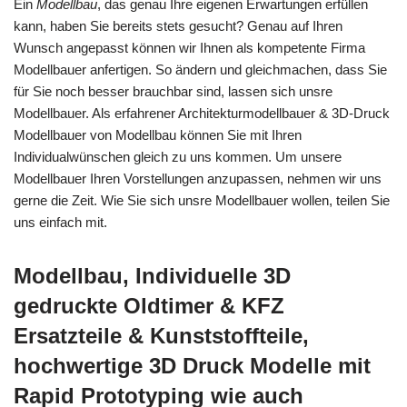
Ein
Modellbau
, das genau Ihre eigenen Erwartungen erfüllen
kann, haben Sie bereits stets gesucht? Genau auf Ihren
Wunsch angepasst können wir Ihnen als kompetente Firma
Modellbauer anfertigen. So ändern und gleichmachen, dass Sie
für Sie noch besser brauchbar sind, lassen sich unsre
Modellbauer. Als erfahrener Architekturmodellbauer & 3D-Druck
Modellbauer von Modellbau können Sie mit Ihren
Individualwünschen gleich zu uns kommen. Um unsere
Modellbauer Ihren Vorstellungen anzupassen, nehmen wir uns
gerne die Zeit. Wie Sie sich unsre Modellbauer wollen, teilen Sie
uns einfach mit.
Modellbau, Individuelle 3D
gedruckte Oldtimer & KFZ
Ersatzteile & Kunststoffteile,
hochwertige 3D Druck Modelle mit
Rapid Prototyping wie auch