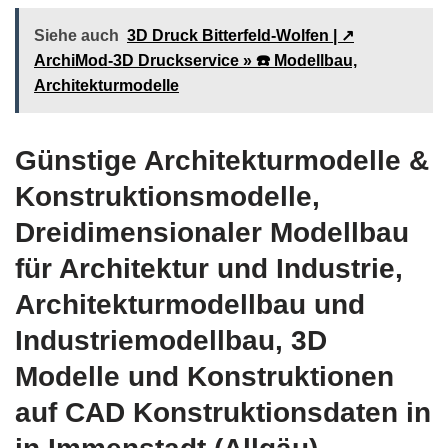
Siehe auch
3D Druck Bitterfeld-Wolfen | ↗️
ArchiMod-3D Druckservice » ☎️ Modellbau,
Architekturmodelle
Günstige Architekturmodelle &
Konstruktionsmodelle,
Dreidimensionaler Modellbau
für Architektur und Industrie,
Architekturmodellbau und
Industriemodellbau, 3D
Modelle und Konstruktionen
auf CAD Konstruktionsdaten in