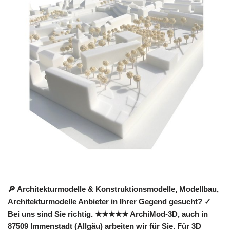
🔎 Architekturmodelle & Konstruktionsmodelle, Modellbau,
Architekturmodelle Anbieter in Ihrer Gegend gesucht? ✓
Bei uns sind Sie richtig. ★★★★★ ArchiMod-3D, auch in
87509 Immenstadt (Allgäu) arbeiten wir für Sie. Für 3D