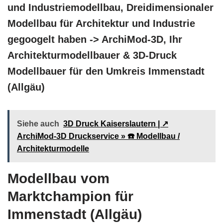
und Industriemodellbau, Dreidimensionaler
Modellbau für Architektur und Industrie
gegoogelt haben -> ArchiMod-3D, Ihr
Architekturmodellbauer & 3D-Druck
Modellbauer für den Umkreis Immenstadt
(Allgäu)
Siehe auch
3D Druck Kaiserslautern | ↗️
ArchiMod-3D Druckservice » ☎️ Modellbau /
Architekturmodelle
Modellbau vom
Marktchampion für
Immenstadt (Allgäu)