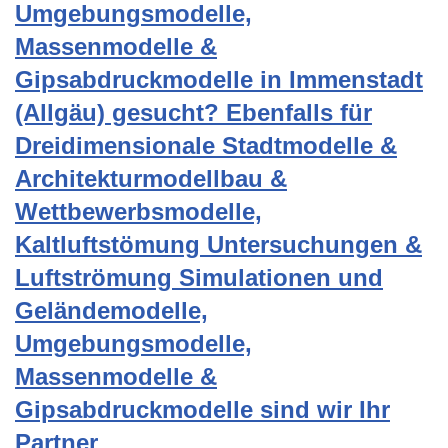
Umgebungsmodelle,
Massenmodelle &
Gipsabdruckmodelle in Immenstadt
(Allgäu) gesucht? Ebenfalls für
Dreidimensionale Stadtmodelle &
Architekturmodellbau &
Wettbewerbsmodelle,
Kaltluftstömung Untersuchungen &
Luftströmung Simulationen und
Geländemodelle,
Umgebungsmodelle,
Massenmodelle &
Gipsabdruckmodelle sind wir Ihr
Partner