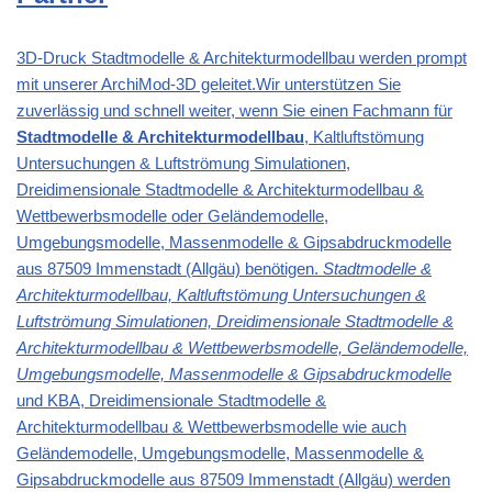
3D-Druck Stadtmodelle & Architekturmodellbau werden prompt
mit unserer ArchiMod-3D geleitet.Wir unterstützen Sie
zuverlässig und schnell weiter, wenn Sie einen Fachmann für
Stadtmodelle & Architekturmodellbau
, Kaltluftstömung
Untersuchungen & Luftströmung Simulationen,
Dreidimensionale Stadtmodelle & Architekturmodellbau &
Wettbewerbsmodelle oder Geländemodelle,
Umgebungsmodelle, Massenmodelle & Gipsabdruckmodelle
aus 87509 Immenstadt (Allgäu) benötigen.
Stadtmodelle &
Architekturmodellbau, Kaltluftstömung Untersuchungen &
Luftströmung Simulationen, Dreidimensionale Stadtmodelle &
Architekturmodellbau & Wettbewerbsmodelle, Geländemodelle,
Umgebungsmodelle, Massenmodelle & Gipsabdruckmodelle
und KBA, Dreidimensionale Stadtmodelle &
Architekturmodellbau & Wettbewerbsmodelle wie auch
Geländemodelle, Umgebungsmodelle, Massenmodelle &
Gipsabdruckmodelle aus 87509 Immenstadt (Allgäu) werden