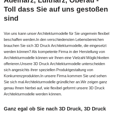
Adelharz, Luitharz, Oberau -
Toll dass Sie auf uns gestoßen
sind
Von uns kann unser Architekturmodelle für Sie ungemein flexibel
beschaffen werden.In den verschiedensten Lebensbereichen
brauchen Sie sich 3D Druck Architekturmodelle, die eingesetzt
werden können? Als kompetente Firma in der Herstellung von
Architekturmodelle können wir Ihnen eine Vielzahl Möglichkeiten
offerieren.Unsere 3D Druck Architekturmodelle unterscheiden
sich angesichts ihrer speziellen Produktgestaltung von
Konkurrenzprodukten.In unsere Firma kommen Sie und sehen
Sie sich mal Architekturmodelle gründlicher an.Wir zeigen ganz
genau Ihnen hierbei auf, wie flexibel geformt unsere 3D Druck
Architekturmodelle werden können.
Ganz egal ob Sie nach 3D Druck, 3D Druck