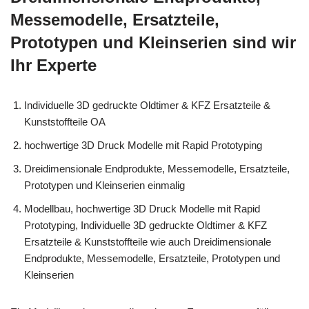
Messemodelle, Ersatzteile,
Prototypen und Kleinserien sind wir
Ihr Experte
Individuelle 3D gedruckte Oldtimer & KFZ Ersatzteile &
Kunststoffteile OA
hochwertige 3D Druck Modelle mit Rapid Prototyping
Dreidimensionale Endprodukte, Messemodelle, Ersatzteile,
Prototypen und Kleinserien einmalig
Modellbau, hochwertige 3D Druck Modelle mit Rapid
Prototyping, Individuelle 3D gedruckte Oldtimer & KFZ
Ersatzteile & Kunststoffteile wie auch Dreidimensionale
Endprodukte, Messemodelle, Ersatzteile, Prototypen und
Kleinserien