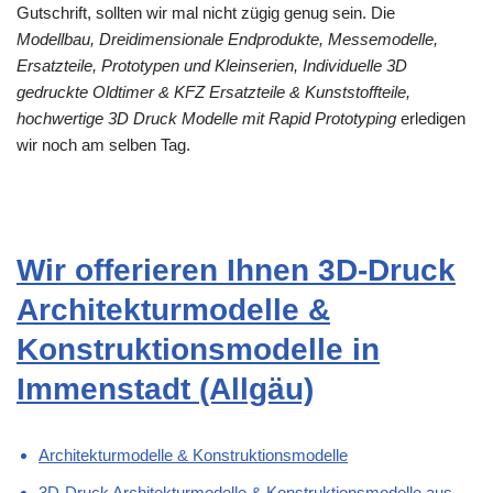
Gutschrift, sollten wir mal nicht zügig genug sein. Die
Modellbau, Dreidimensionale Endprodukte, Messemodelle,
Ersatzteile, Prototypen und Kleinserien, Individuelle 3D
gedruckte Oldtimer & KFZ Ersatzteile & Kunststoffteile,
hochwertige 3D Druck Modelle mit Rapid Prototyping
erledigen
wir noch am selben Tag.
Wir offerieren Ihnen 3D-Druck
Architekturmodelle &
Konstruktionsmodelle in
Immenstadt (Allgäu)
Architekturmodelle & Konstruktionsmodelle
3D-Druck Architekturmodelle & Konstruktionsmodelle aus