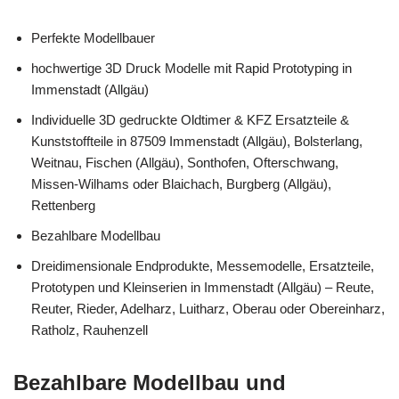
Perfekte Modellbauer
hochwertige 3D Druck Modelle mit Rapid Prototyping in
Immenstadt (Allgäu)
Individuelle 3D gedruckte Oldtimer & KFZ Ersatzteile &
Kunststoffteile in 87509 Immenstadt (Allgäu), Bolsterlang,
Weitnau, Fischen (Allgäu), Sonthofen, Ofterschwang,
Missen-Wilhams oder Blaichach, Burgberg (Allgäu),
Rettenberg
Bezahlbare Modellbau
Dreidimensionale Endprodukte, Messemodelle, Ersatzteile,
Prototypen und Kleinserien in Immenstadt (Allgäu) – Reute,
Reuter, Rieder, Adelharz, Luitharz, Oberau oder Obereinharz,
Ratholz, Rauhenzell
Bezahlbare Modellbau und