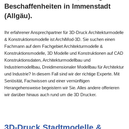
Beschaffenheiten in Immenstadt
(Allgäu).
Ihr erfahrener Ansprechpartner für 3D-Druck Architekturmodelle
& Konstruktionsmodelle ist ArchiMod-3D. Sie suchen einen
Fachmann auf dem Fachgebiet Architekturmodelle &
Konstruktionsmodelle, 3D Modelle und Konstruktionen auf CAD
Konstruktionsdaten, Architekturmodellbau und
Industriemodellbau, Dreidimensionaler Modellbau für Architektur
und Industrie? In diesem Fall sind wir der richtige Experte. Mit
Seriösität, Fachwissen und einer vernünftigen
Herangehensweise begeistern wir Sie. Alles andere offerieren
wir darüber hinaus auch rund um die 3D Drucker.
3D-Druck Stadtmodelle &