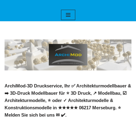
Zum
Inhalt
springen
ArchiMod-3D Druckservice, Ihr ✅ Architekturmodellbauer &
➡️ 3D-Druck Modellbauer für ⭐ 3D Druck, ↗️ Modellbau, ☑️
Architekturmodelle, ⭐ oder ✓ Architekturmodelle &
Konstruktionsmodelle in ★★★★★ 06217 Merseburg. ⭐
Melden Sie sich bei uns ✉ ✔️.