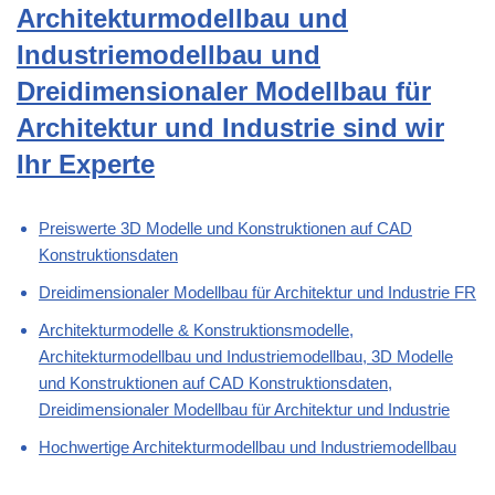
Architekturmodellbau und
Industriemodellbau und
Dreidimensionaler Modellbau für
Architektur und Industrie sind wir
Ihr Experte
Preiswerte 3D Modelle und Konstruktionen auf CAD
Konstruktionsdaten
Dreidimensionaler Modellbau für Architektur und Industrie FR
Architekturmodelle & Konstruktionsmodelle,
Architekturmodellbau und Industriemodellbau, 3D Modelle
und Konstruktionen auf CAD Konstruktionsdaten,
Dreidimensionaler Modellbau für Architektur und Industrie
Hochwertige Architekturmodellbau und Industriemodellbau