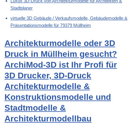
Luxus 3D-Druck von Architekturmodelle für Architekten &
Stadtplaner
virtuelle 3D Gebäude / Verkaufsmodelle, Gebäudemodelle &
Präsentationsmodelle für 79379 Müllheim
Architekturmodelle oder 3D
Druck in Müllheim gesucht?
ArchiMod-3D ist Ihr Profi für
3D Drucker, 3D-Druck
Architekturmodelle &
Konstruktionsmodelle und
Stadtmodelle &
Architekturmodellbau