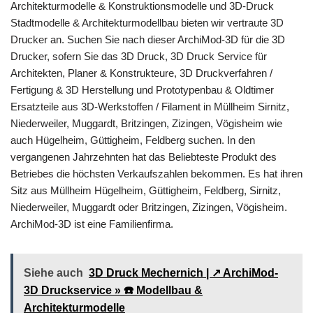
Architekturmodelle & Konstruktionsmodelle und 3D-Druck
Stadtmodelle & Architekturmodellbau bieten wir vertraute 3D
Drucker an. Suchen Sie nach dieser ArchiMod-3D für die 3D
Drucker, sofern Sie das 3D Druck, 3D Druck Service für
Architekten, Planer & Konstrukteure, 3D Druckverfahren /
Fertigung & 3D Herstellung und Prototypenbau & Oldtimer
Ersatzteile aus 3D-Werkstoffen / Filament in Müllheim Sirnitz,
Niederweiler, Muggardt, Britzingen, Zizingen, Vögisheim wie
auch Hügelheim, Güttigheim, Feldberg suchen. In den
vergangenen Jahrzehnten hat das Beliebteste Produkt des
Betriebes die höchsten Verkaufszahlen bekommen. Es hat ihren
Sitz aus Müllheim Hügelheim, Güttigheim, Feldberg, Sirnitz,
Niederweiler, Muggardt oder Britzingen, Zizingen, Vögisheim.
ArchiMod-3D ist eine Familienfirma.
Siehe auch
3D Druck Mechernich | ↗️ ArchiMod-
3D Druckservice » ☎️ Modellbau &
Architekturmodelle