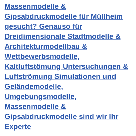
Massenmodelle &
Gipsabdruckmodelle für Müllheim
gesucht? Genauso für
Dreidimensionale Stadtmodelle &
Architekturmodellbau &
Wettbewerbsmodelle,
Kaltluftstömung Untersuchungen &
Luftströmung Simulationen und
Geländemodelle,
Umgebungsmodelle,
Massenmodelle &
Gipsabdruckmodelle sind wir Ihr
Experte