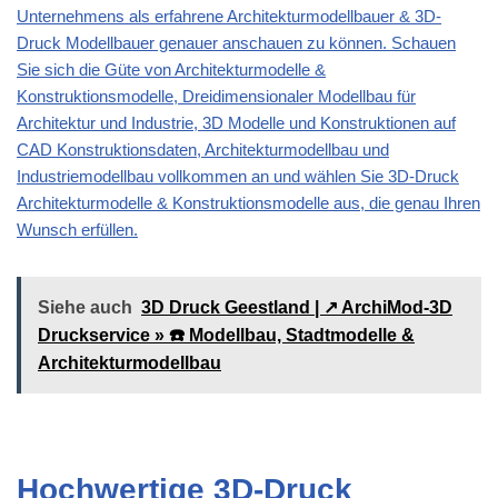
Unternehmens als erfahrene Architekturmodellbauer & 3D-
Druck Modellbauer genauer anschauen zu können. Schauen
Sie sich die Güte von Architekturmodelle &
Konstruktionsmodelle, Dreidimensionaler Modellbau für
Architektur und Industrie, 3D Modelle und Konstruktionen auf
CAD Konstruktionsdaten, Architekturmodellbau und
Industriemodellbau vollkommen an und wählen Sie 3D-Druck
Architekturmodelle & Konstruktionsmodelle aus, die genau Ihren
Wunsch erfüllen.
Siehe auch
3D Druck Geestland | ↗️ ArchiMod-3D
Druckservice » ☎️ Modellbau, Stadtmodelle &
Architekturmodellbau
Hochwertige 3D-Druck