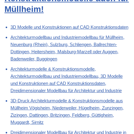
Müllheim!
3D Modelle und Konstruktionen auf CAD Konstruktionsdaten
Architekturmodellbau und Industriemodellbau für Müllheim,
Neuenburg (Rhein), Sulzburg, Schliengen, Ballrechten-
Dottingen, Heitersheim, Malsburg-Marzell oder Auggen,
Badenweiler, Buggingen
Architekturmodelle & Konstruktionsmodelle,
Architekturmodellbau und Industriemodellbau, 3D Modelle
und Konstruktionen auf CAD Konstruktionsdaten,
Dreidimensionaler Modellbau für Architektur und Industrie
3D-Druck Architekturmodelle & Konstruktionsmodelle aus
Müllheim Vögisheim, Niederweiler, Hügelheim, Zunzingen,
Zizingen, Dattingen, Britzingen, Feldberg, Güttigheim,
Muggardt, Sirnitz
Dreidimensionaler Modellbau für Architektur und Industrie in