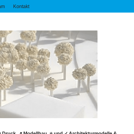
am
Kontakt
D Druck, ↗️ Modellbau, ⭐ und ✓ Architekturmodelle &