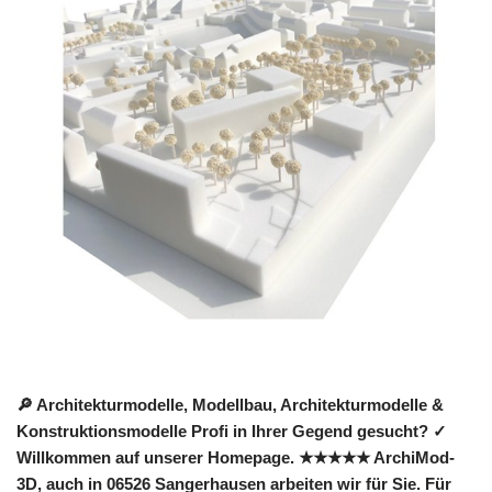
🔎 Architekturmodelle, Modellbau, Architekturmodelle &
Konstruktionsmodelle Profi in Ihrer Gegend gesucht? ✓
Willkommen auf unserer Homepage. ★★★★★ ArchiMod-
3D, auch in 06526 Sangerhausen arbeiten wir für Sie. Für