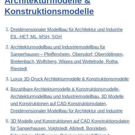
Architekturmodelle &
Konstruktionsmodelle
Dreidimensionaler Modellbau für Architektur und Industrie
EIL, HET, ML, MSH, SGH
Architekturmodellbau und Industriemodellbau für
Sangerhausen – Pfeiffersheim, Obersdorf, Oberröblingen,
Breitenbach, Wolfsberg, Wippra und Wettelrode, Rotha,
Riestedt
Luxus 3D-Druck Architekturmodelle & Konstruktionsmodelle
Bezahlbare Architekturmodelle & Konstruktionsmodelle,
Architekturmodellbau und Industriemodellbau, 3D Modelle
und Konstruktionen auf CAD Konstruktionsdaten,
Dreidimensionaler Modellbau für Architektur und Industrie
3D Modelle und Konstruktionen auf CAD Konstruktionsdaten
für Sangerhausen, Voigtstedt, Allstedt, Borxleben,