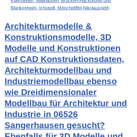
Edersleben, Wallhausen, Brücken-Hackpfüffel und
Blankenheim, Ichstedt, Mönchpfiffel-Nikolausrieth
Architekturmodelle &
Konstruktionsmodelle, 3D
Modelle und Konstruktionen
auf CAD Konstruktionsdaten,
Architekturmodellbau und
Industriemodellbau ebenso
wie Dreidimensionaler
Modellbau für Architektur und
Industrie in 06526
Sangerhausen gesucht?
Ebenfalls für 3D Modelle und