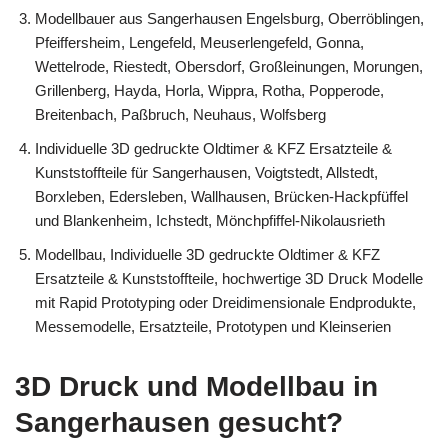
Modellbauer aus Sangerhausen Engelsburg, Oberröblingen,
Pfeiffersheim, Lengefeld, Meuserlengefeld, Gonna,
Wettelrode, Riestedt, Obersdorf, Großleinungen, Morungen,
Grillenberg, Hayda, Horla, Wippra, Rotha, Popperode,
Breitenbach, Paßbruch, Neuhaus, Wolfsberg
Individuelle 3D gedruckte Oldtimer & KFZ Ersatzteile &
Kunststoffteile für Sangerhausen, Voigtstedt, Allstedt,
Borxleben, Edersleben, Wallhausen, Brücken-Hackpfüffel
und Blankenheim, Ichstedt, Mönchpfiffel-Nikolausrieth
Modellbau, Individuelle 3D gedruckte Oldtimer & KFZ
Ersatzteile & Kunststoffteile, hochwertige 3D Druck Modelle
mit Rapid Prototyping oder Dreidimensionale Endprodukte,
Messemodelle, Ersatzteile, Prototypen und Kleinserien
3D Druck und Modellbau in
Sangerhausen gesucht?