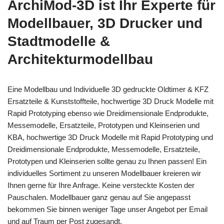
ArchiMod-3D ist Ihr Experte für
Modellbauer, 3D Drucker und
Stadtmodelle &
Architekturmodellbau
Eine Modellbau und Individuelle 3D gedruckte Oldtimer & KFZ
Ersatzteile & Kunststoffteile, hochwertige 3D Druck Modelle mit
Rapid Prototyping ebenso wie Dreidimensionale Endprodukte,
Messemodelle, Ersatzteile, Prototypen und Kleinserien und
KBA, hochwertige 3D Druck Modelle mit Rapid Prototyping und
Dreidimensionale Endprodukte, Messemodelle, Ersatzteile,
Prototypen und Kleinserien sollte genau zu Ihnen passen! Ein
individuelles Sortiment zu unseren Modellbauer kreieren wir
Ihnen gerne für Ihre Anfrage. Keine versteckte Kosten der
Pauschalen. Modellbauer ganz genau auf Sie angepasst
bekommen Sie binnen weniger Tage unser Angebot per Email
und auf Traum per Post zugesandt.