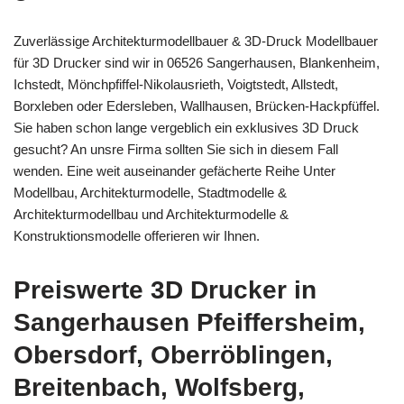
Zuverlässige Architekturmodellbauer & 3D-Druck Modellbauer
für 3D Drucker sind wir in 06526 Sangerhausen, Blankenheim,
Ichstedt, Mönchpfiffel-Nikolausrieth, Voigtstedt, Allstedt,
Borxleben oder Edersleben, Wallhausen, Brücken-Hackpfüffel.
Sie haben schon lange vergeblich ein exklusives 3D Druck
gesucht? An unsre Firma sollten Sie sich in diesem Fall
wenden. Eine weit auseinander gefächerte Reihe Unter
Modellbau, Architekturmodelle, Stadtmodelle &
Architekturmodellbau und Architekturmodelle &
Konstruktionsmodelle offerieren wir Ihnen.
Preiswerte 3D Drucker in
Sangerhausen Pfeiffersheim,
Obersdorf, Oberröblingen,
Breitenbach, Wolfsberg,