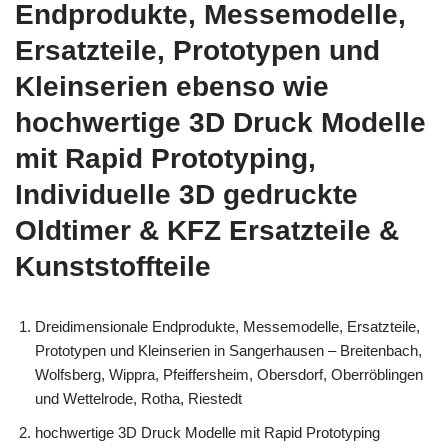
Endprodukte, Messemodelle,
Ersatzteile, Prototypen und
Kleinserien ebenso wie
hochwertige 3D Druck Modelle
mit Rapid Prototyping,
Individuelle 3D gedruckte
Oldtimer & KFZ Ersatzteile &
Kunststoffteile
Dreidimensionale Endprodukte, Messemodelle, Ersatzteile,
Prototypen und Kleinserien in Sangerhausen – Breitenbach,
Wolfsberg, Wippra, Pfeiffersheim, Obersdorf, Oberröblingen
und Wettelrode, Rotha, Riestedt
hochwertige 3D Druck Modelle mit Rapid Prototyping