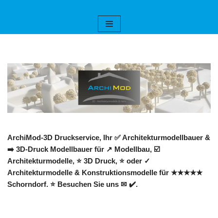
Zum
Inhalt
springen
ArchiMod-3D Druckservice, Ihr ✅ Architekturmodellbauer &
➡️ 3D-Druck Modellbauer für ↗️ Modellbau, ☑️
Architekturmodelle, ⭐ 3D Druck, ⭐ oder ✓
Architekturmodelle & Konstruktionsmodelle für ★★★★★
Schorndorf. ⭐ Besuchen Sie uns ✉ ✔️.