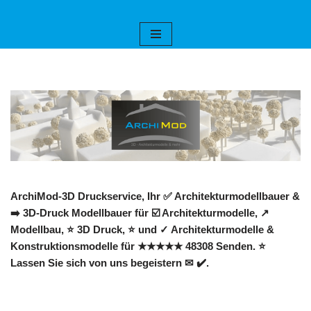
Zum
Inhalt
springen
ArchiMod-3D Druckservice, Ihr ✅ Architekturmodellbauer &
➡️ 3D-Druck Modellbauer für ☑️ Architekturmodelle, ↗️
Modellbau, ⭐ 3D Druck, ⭐ und ✓ Architekturmodelle &
Konstruktionsmodelle für ★★★★★ 48308 Senden. ⭐
Lassen Sie sich von uns begeistern ✉ ✔️.