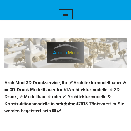
Zum
Inhalt
springen
ArchiMod-3D Druckservice, Ihr ✅ Architekturmodellbauer &
➡️ 3D-Druck Modellbauer für ☑️ Architekturmodelle, ⭐ 3D
Druck, ↗️ Modellbau, ⭐ oder ✓ Architekturmodelle &
Konstruktionsmodelle in ★★★★★ 47918 Tönisvorst. ⭐ Sie
werden begeistert sein ✉ ✔️.