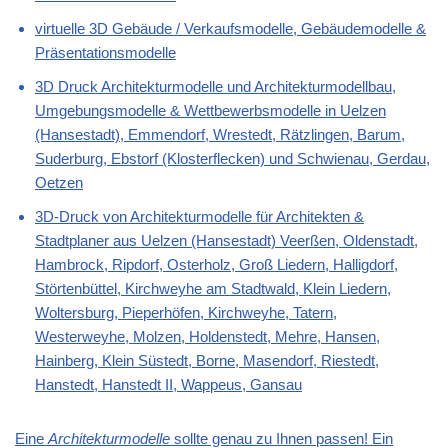
virtuelle 3D Gebäude / Verkaufsmodelle, Gebäudemodelle &
Präsentationsmodelle
3D Druck Architekturmodelle und Architekturmodellbau,
Umgebungsmodelle & Wettbewerbsmodelle in Uelzen
(Hansestadt), Emmendorf, Wrestedt, Rätzlingen, Barum,
Suderburg, Ebstorf (Klosterflecken) und Schwienau, Gerdau,
Oetzen
3D-Druck von Architekturmodelle für Architekten &
Stadtplaner aus Uelzen (Hansestadt) Veerßen, Oldenstadt,
Hambrock, Ripdorf, Osterholz, Groß Liedern, Halligdorf,
Störtenbüttel, Kirchweyhe am Stadtwald, Klein Liedern,
Woltersburg, Pieperhöfen, Kirchweyhe, Tatern,
Westerweyhe, Molzen, Holdenstedt, Mehre, Hansen,
Hainberg, Klein Süstedt, Borne, Masendorf, Riestedt,
Hanstedt, Hanstedt II, Wappeus, Gansau
Eine
Architekturmodelle
sollte genau zu Ihnen passen! Ein