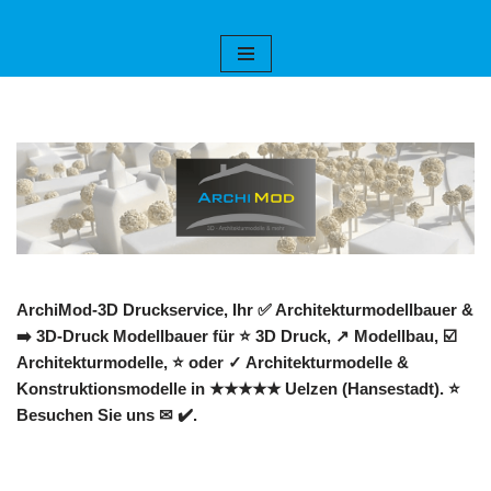
Zum
Inhalt
springen
ArchiMod-3D Druckservice, Ihr ✅ Architekturmodellbauer &
➡️ 3D-Druck Modellbauer für ⭐ 3D Druck, ↗️ Modellbau, ☑️
Architekturmodelle, ⭐ oder ✓ Architekturmodelle &
Konstruktionsmodelle in ★★★★★ Uelzen (Hansestadt). ⭐
Besuchen Sie uns ✉ ✔️.