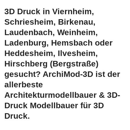
3D Druck in Viernheim,
Schriesheim, Birkenau,
Laudenbach, Weinheim,
Ladenburg, Hemsbach oder
Heddesheim, Ilvesheim,
Hirschberg (Bergstraße)
gesucht? ArchiMod-3D ist der
allerbeste
Architekturmodellbauer & 3D-
Druck Modellbauer für 3D
Druck.