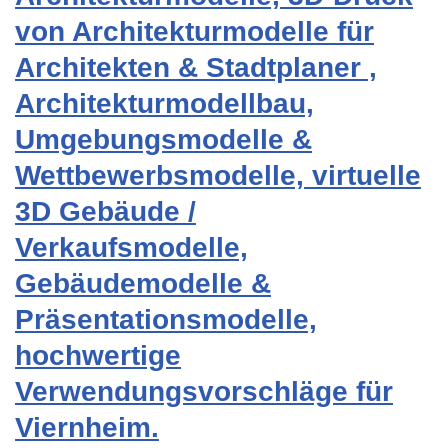
von Architekturmodelle für
Architekten & Stadtplaner ,
Architekturmodellbau,
Umgebungsmodelle &
Wettbewerbsmodelle, virtuelle
3D Gebäude /
Verkaufsmodelle,
Gebäudemodelle &
Präsentationsmodelle,
hochwertige
Verwendungsvorschläge für
Viernheim.