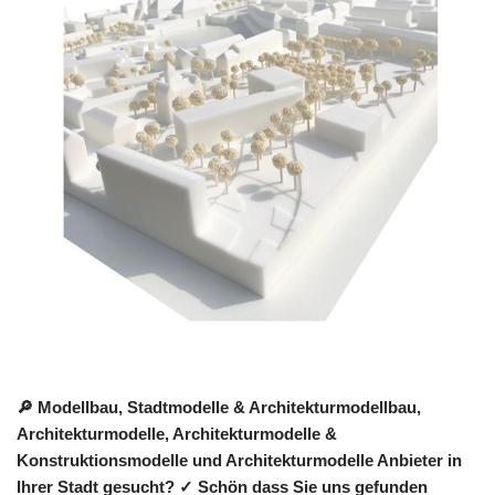
🔎 Modellbau, Stadtmodelle & Architekturmodellbau,
Architekturmodelle, Architekturmodelle &
Konstruktionsmodelle und Architekturmodelle Anbieter in
Ihrer Stadt gesucht? ✓ Schön dass Sie uns gefunden