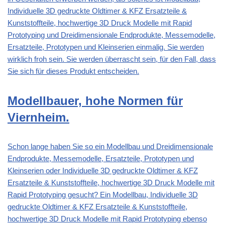
Individuelle 3D gedruckte Oldtimer & KFZ Ersatzteile &
Kunststoffteile, hochwertige 3D Druck Modelle mit Rapid
Prototyping und Dreidimensionale Endprodukte, Messemodelle,
Ersatzteile, Prototypen und Kleinserien einmalig. Sie werden
wirklich froh sein. Sie werden überrascht sein, für den Fall, dass
Sie sich für dieses Produkt entscheiden.
Modellbauer, hohe Normen für
Viernheim.
Schon lange haben Sie so ein Modellbau und Dreidimensionale
Endprodukte, Messemodelle, Ersatzteile, Prototypen und
Kleinserien oder Individuelle 3D gedruckte Oldtimer & KFZ
Ersatzteile & Kunststoffteile, hochwertige 3D Druck Modelle mit
Rapid Prototyping gesucht? Ein Modellbau, Individuelle 3D
gedruckte Oldtimer & KFZ Ersatzteile & Kunststoffteile,
hochwertige 3D Druck Modelle mit Rapid Prototyping ebenso