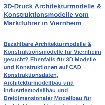
3D-Druck Architekturmodelle &
Konstruktionsmodelle vom
Marktführer in Viernheim
Bezahlbare Architekturmodelle &
Konstruktionsmodelle für Viernheim
gesucht? Ebenfalls für 3D Modelle
und Konstruktionen auf CAD
Konstruktionsdaten,
Architekturmodellbau und
Industriemodellbau und
Dreidimensionaler Modellbau für