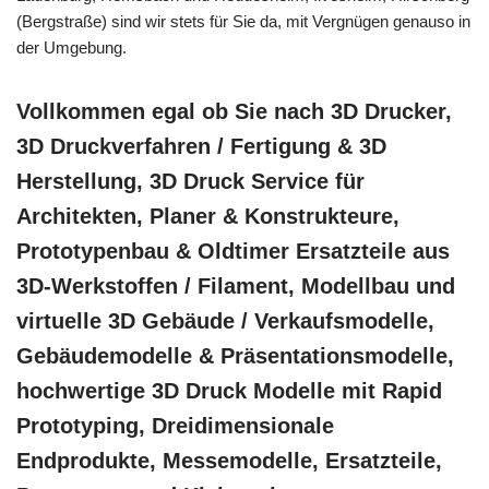
(Bergstraße) sind wir stets für Sie da, mit Vergnügen genauso in
der Umgebung.
Vollkommen egal ob Sie nach 3D Drucker,
3D Druckverfahren / Fertigung & 3D
Herstellung, 3D Druck Service für
Architekten, Planer & Konstrukteure,
Prototypenbau & Oldtimer Ersatzteile aus
3D-Werkstoffen / Filament, Modellbau und
virtuelle 3D Gebäude / Verkaufsmodelle,
Gebäudemodelle & Präsentationsmodelle,
hochwertige 3D Druck Modelle mit Rapid
Prototyping, Dreidimensionale
Endprodukte, Messemodelle, Ersatzteile,