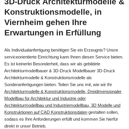
3D-Druck Architekturmodelle &
Konstruktionsmodelle, in
Viernheim gehen Ihre
Erwartungen in Erfüllung
Als Individualanfertigung benötigen Sie ein Erzeugnis? Unsre
serviceorientierte Einrichtung kann Ihnen diesen Service bieten.
Es ist keinerlei Besonderheit, dass wir als gebildete
Architekturmodellbauer & 3D-Druck Modellbauer 3D-Druck
Architekturmodelle & Konstruktionsmodelle als
Sonderanfertigungen bieten. Teilen Sie uns mit, wie wir Ihr
Architekturmodelle & Konstruktionsmodelle, Dreidimensionaler
Modellbau für Architektur und Industrie oder
Architekturmodellbau und Industriemodellbau, 3D Modelle und
Konstruktionen auf CAD Konstruktionsdaten
gestalten sollen,
sodass es Ihre Anforderungen erfüllt und kommen Sie hierfür
direkt in unser Betrieb.