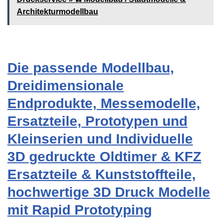
Architekturmodellbau
Die passende Modellbau,
Dreidimensionale
Endprodukte, Messemodelle,
Ersatzteile, Prototypen und
Kleinserien und Individuelle
3D gedruckte Oldtimer & KFZ
Ersatzteile & Kunststoffteile,
hochwertige 3D Druck Modelle
mit Rapid Prototyping