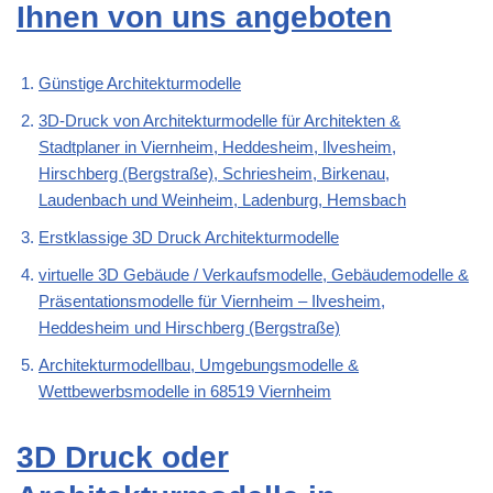
Ihnen von uns angeboten
Günstige Architekturmodelle
3D-Druck von Architekturmodelle für Architekten &
Stadtplaner in Viernheim, Heddesheim, Ilvesheim,
Hirschberg (Bergstraße), Schriesheim, Birkenau,
Laudenbach und Weinheim, Ladenburg, Hemsbach
Erstklassige 3D Druck Architekturmodelle
virtuelle 3D Gebäude / Verkaufsmodelle, Gebäudemodelle &
Präsentationsmodelle für Viernheim – Ilvesheim,
Heddesheim und Hirschberg (Bergstraße)
Architekturmodellbau, Umgebungsmodelle &
Wettbewerbsmodelle in 68519 Viernheim
3D Druck oder