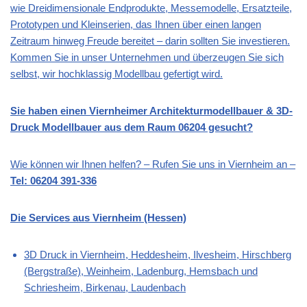
wie Dreidimensionale Endprodukte, Messemodelle, Ersatzteile,
Prototypen und Kleinserien, das Ihnen über einen langen
Zeitraum hinweg Freude bereitet – darin sollten Sie investieren.
Kommen Sie in unser Unternehmen und überzeugen Sie sich
selbst, wir hochklassig Modellbau gefertigt wird.
Sie haben einen Viernheimer Architekturmodellbauer & 3D-
Druck Modellbauer aus dem Raum 06204 gesucht?
Wie können wir Ihnen helfen? – Rufen Sie uns in Viernheim an –
Tel: 06204 391-336
Die Services aus Viernheim (Hessen)
3D Druck in Viernheim, Heddesheim, Ilvesheim, Hirschberg
(Bergstraße), Weinheim, Ladenburg, Hemsbach und
Schriesheim, Birkenau, Laudenbach