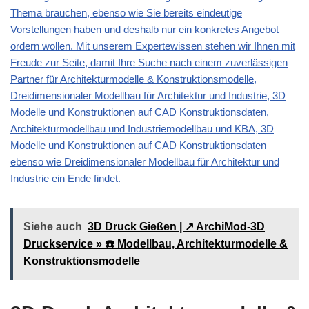
Thema brauchen, ebenso wie Sie bereits eindeutige
Vorstellungen haben und deshalb nur ein konkretes Angebot
ordern wollen. Mit unserem Expertewissen stehen wir Ihnen mit
Freude zur Seite, damit Ihre Suche nach einem zuverlässigen
Partner für Architekturmodelle & Konstruktionsmodelle,
Dreidimensionaler Modellbau für Architektur und Industrie, 3D
Modelle und Konstruktionen auf CAD Konstruktionsdaten,
Architekturmodellbau und Industriemodellbau und KBA, 3D
Modelle und Konstruktionen auf CAD Konstruktionsdaten
ebenso wie Dreidimensionaler Modellbau für Architektur und
Industrie ein Ende findet.
Siehe auch
3D Druck Gießen | ↗️ ArchiMod-3D
Druckservice » ☎️ Modellbau, Architekturmodelle &
Konstruktionsmodelle