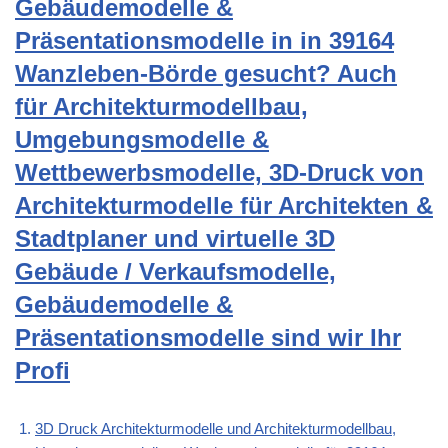
Gebäudemodelle &
Präsentationsmodelle in in 39164
Wanzleben-Börde gesucht? Auch
für Architekturmodellbau,
Umgebungsmodelle &
Wettbewerbsmodelle, 3D-Druck von
Architekturmodelle für Architekten &
Stadtplaner und virtuelle 3D
Gebäude / Verkaufsmodelle,
Gebäudemodelle &
Präsentationsmodelle sind wir Ihr
Profi
3D Druck Architekturmodelle und Architekturmodellbau,