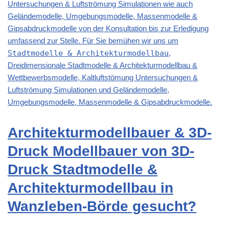
Untersuchungen & Luftströmung Simulationen wie auch
Geländemodelle, Umgebungsmodelle, Massenmodelle &
Gipsabdruckmodelle von der Konsultation bis zur Erledigung
umfassend zur Stelle. Für Sie bemühen wir uns um
Stadtmodelle & Architekturmodellbau
,
Dreidimensionale Stadtmodelle & Architekturmodellbau &
Wettbewerbsmodelle, Kaltluftstömung Untersuchungen &
Luftströmung Simulationen und Geländemodelle,
Umgebungsmodelle, Massenmodelle & Gipsabdruckmodelle.
Architekturmodellbauer & 3D-
Druck Modellbauer von 3D-
Druck Stadtmodelle &
Architekturmodellbau in
Wanzleben-Börde gesucht?