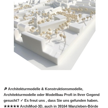
🔎 Architekturmodelle & Konstruktionsmodelle,
Architekturmodelle oder Modellbau Profi in Ihrer Gegend
gesucht? ✓ Es freut uns , dass Sie uns gefunden haben.
★★★★★ ArchiMod-3D, auch in 39164 Wanzleben-Börde