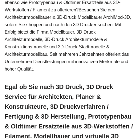
ebenso wie Prototypenbau & Oldtimer Ersatzteile aus 3D-
Werkstoffen / Filament zu offerieren?Besuchen Sie den
Architekturmodellbauer & 3D-Druck Modellbauer ArchiMod-3D,
sofern Sie shoppen und nach den 3D Drucker suchen. Mit
Erfolg bietet die Firma Modellbauer, 3D Druck
Architekturmodelle, 3D-Druck Architekturmodelle &
Konstruktionsmodelle und 3D-Druck Stadtmodelle &
Architekturmodellbau. Seit mehreren Jahrzehnten offeriert das
Unternehmen Dienstleistungen mit innovativen Merkmale und
hoher Qualität.
Egal ob Sie nach 3D Druck, 3D Druck
Service für Architekten, Planer &
Konstrukteure, 3D Druckverfahren /
Fertigung & 3D Herstellung, Prototypenbau
& Oldtimer Ersatzteile aus 3D-Werkstoffen /
Filament, Modellbauer und virtuelle 3D