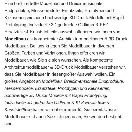
Eine breit zerteilte Modellbau und Dreidimensionale
Endprodukte, Messemodelle, Ersatzteile, Prototypen und
Kleinserien wie auch hochwertige 3D Druck Modelle mit Rapid
Prototyping, Individuelle 3D gedruckte Oldtimer & KFZ
Ersatzteile & Kunststoffteile auswahl offerieren wir Ihnen von
Modellbau
als kompetenter Architekturmodellbauer & 3D-Druck
Modellbauer. Bei uns kriegen Sie Modellbauer in diversen
Größen, Farben und Variationen. Ihnen offerieren wir
Modellbauer, wie Sie sie sich wünschen. Als kompetente
Architekturmodellbauer & 3D-Druck Modellbauer verstehen wir,
dass Sie Modellbauer in riesengroßer Auswahl wollen. Ein
großes Angebot an
Modellbau, Dreidimensionale Endprodukte,
Messemodelle, Ersatzteile, Prototypen und Kleinserien,
hochwertige 3D Druck Modelle mit Rapid Prototyping,
Individuelle 3D gedruckte Oldtimer & KFZ Ersatzteile &
Kunststoffteile
halten wir daher immer für Sie bereit. Unsre
Modellbauer schauen Sie sich genau an, Sie werden besticht
sein.