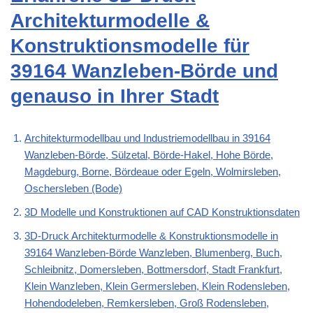
Architekturmodelle &
Konstruktionsmodelle für
39164 Wanzleben-Börde und
genauso in Ihrer Stadt
Architekturmodellbau und Industriemodellbau in 39164
Wanzleben-Börde, Sülzetal, Börde-Hakel, Hohe Börde,
Magdeburg, Borne, Bördeaue oder Egeln, Wolmirsleben,
Oschersleben (Bode)
3D Modelle und Konstruktionen auf CAD Konstruktionsdaten
3D-Druck Architekturmodelle & Konstruktionsmodelle in
39164 Wanzleben-Börde Wanzleben, Blumenberg, Buch,
Schleibnitz, Domersleben, Bottmersdorf, Stadt Frankfurt,
Klein Wanzleben, Klein Germersleben, Klein Rodensleben,
Hohendodeleben, Remkersleben, Groß Rodensleben,