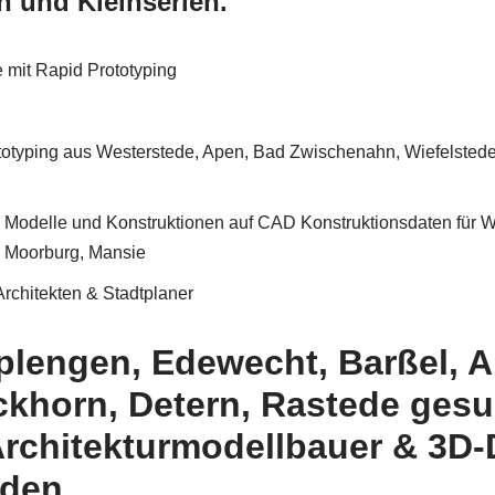
n und Kleinserien.
 mit Rapid Prototyping
g
totyping aus Westerstede, Apen, Bad Zwischenahn, Wiefelstede
 Modelle und Konstruktionen auf CAD Konstruktionsdaten für W
, Moorburg, Mansie
Architekten & Stadtplaner
Uplengen, Edewecht, Barßel, 
ckhorn, Detern, Rastede ges
Architekturmodellbauer & 3D-
nden.