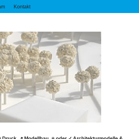
am
Kontakt
 Druck, ↗️ Modellbau, ⭐ oder ✓ Architekturmodelle &