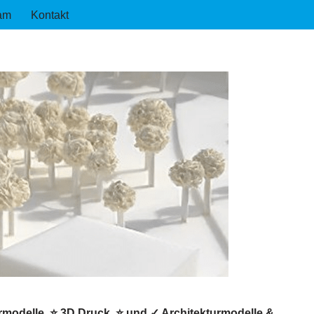
am
Kontakt
urmodelle, ⭐ 3D Druck, ⭐ und ✓ Architekturmodelle &