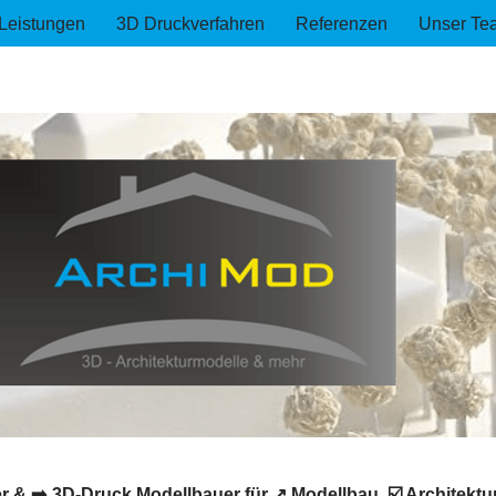
Leistungen
3D Druckverfahren
Referenzen
Unser Te
 & ➡️ 3D-Druck Modellbauer für ↗️ Modellbau, ☑️ Architekt