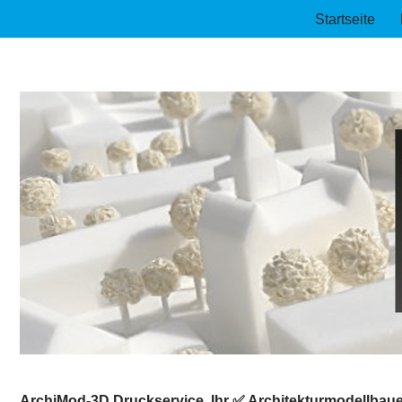
Startseite
Zum
Inhalt
springen
ArchiMod-3D Druckservice, Ihr ✅ Architekturmodellbauer