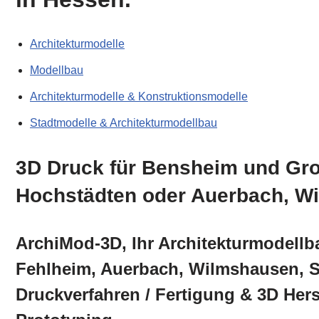
Architekturmodelle
Modellbau
Architekturmodelle & Konstruktionsmodelle
Stadtmodelle & Architekturmodellbau
3D Druck für Bensheim und Gro
Hochstädten oder Auerbach, 
ArchiMod-3D, Ihr Architekturmodellb
Fehlheim, Auerbach, Wilmshausen, 
Druckverfahren / Fertigung & 3D Her