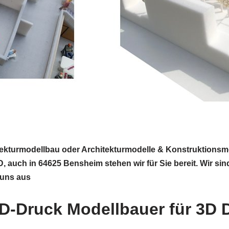
tekturmodellbau oder Architekturmodelle & Konstruktionsmo
ch in 64625 Bensheim stehen wir für Sie bereit. Wir sin
 uns aus
3D-Druck Modellbauer für 3D 