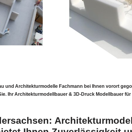
bau und Architekturmodelle Fachmann bei Ihnen vorort ge
Sie. Ihr Architekturmodellbauer & 3D-Druck Modellbauer fü
dersachsen: Architekturmode
etet Ihnen Zuverlässigkeit u