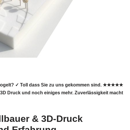
googelt? ✓ Toll dass Sie zu uns gekommen sind. ★★★★★
r 3D Druck und noch einiges mehr. Zuverlässigkeit macht
llbauer & 3D-Druck
nd Erfahrung.