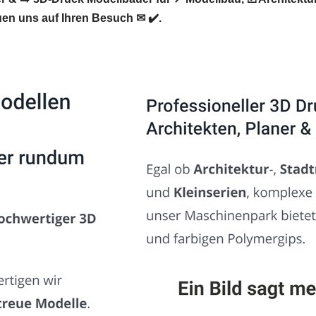
n uns auf Ihren Besuch ✉ ✔️.