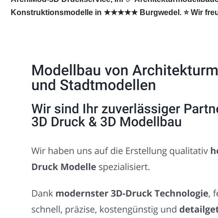
Konstruktionsmodelle in ★★★★★ Burgwedel. ⭐ Wir freue