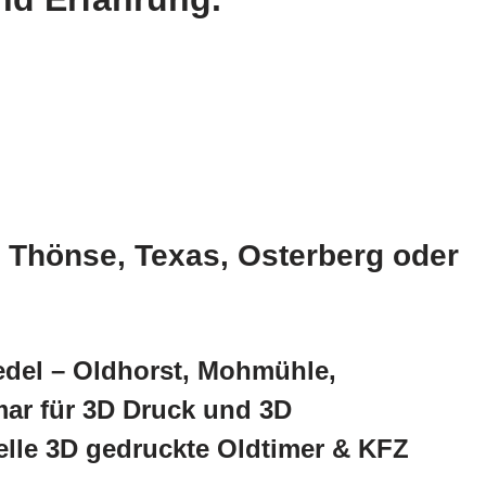
, Thönse, Texas, Osterberg oder
edel – Oldhorst, Mohmühle,
mar für 3D Druck und 3D
elle 3D gedruckte Oldtimer & KFZ