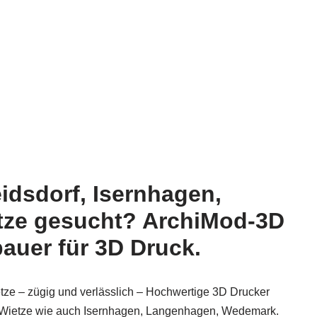
idsdorf, Isernhagen,
tze gesucht? ArchiMod-3D
auer für 3D Druck.
tze – zügig und verlässlich – Hochwertige 3D Drucker
l, Wietze wie auch Isernhagen, Langenhagen, Wedemark.