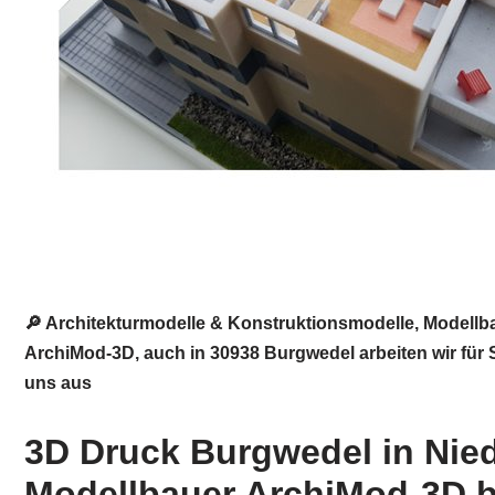
🔎 Architekturmodelle & Konstruktionsmodelle, Modell
ArchiMod-3D, auch in 30938 Burgwedel arbeiten wir für 
uns aus
3D Druck Burgwedel in Nie
Modellbauer ArchiMod-3D bi