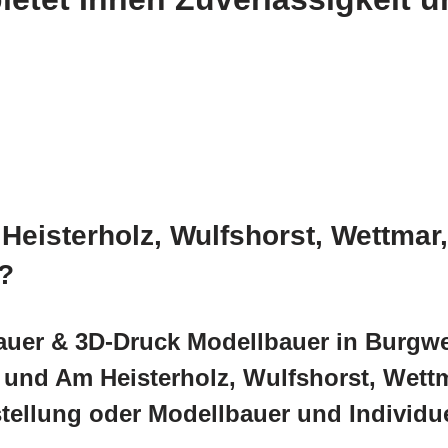
eisterholz, Wulfshorst, Wettmar
?
bauer & 3D-Druck Modellbauer in Burgw
 und Am Heisterholz, Wulfshorst, Wett
stellung oder Modellbauer und Individu