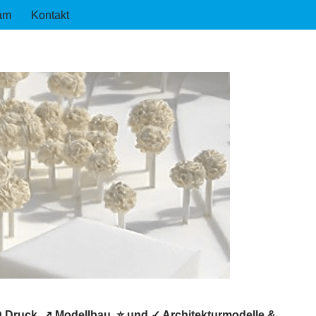
am
Kontakt
D Druck, ↗️ Modellbau, ⭐ und ✓ Architekturmodelle &