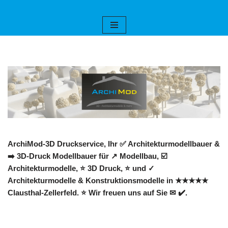
Zum
Inhalt
springen
ArchiMod-3D Druckservice, Ihr ✅ Architekturmodellbauer &
➡️ 3D-Druck Modellbauer für ↗️ Modellbau, ☑️
Architekturmodelle, ⭐ 3D Druck, ⭐ und ✓
Architekturmodelle & Konstruktionsmodelle in ★★★★★
Clausthal-Zellerfeld. ⭐ Wir freuen uns auf Sie ✉ ✔️.