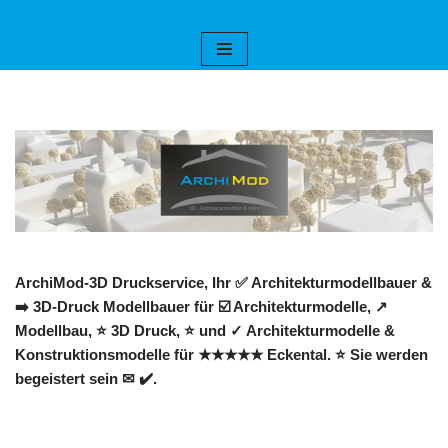
Zum
Inhalt
springen
ArchiMod-3D Druckservice, Ihr ✅ Architekturmodellbauer &
➡️ 3D-Druck Modellbauer für ☑️ Architekturmodelle, ↗️
Modellbau, ⭐ 3D Druck, ⭐ und ✓ Architekturmodelle &
Konstruktionsmodelle für ★★★★★ Eckental. ⭐ Sie werden
begeistert sein ✉ ✔️.