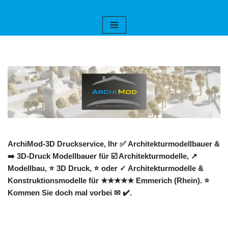
Zum
Inhalt
springen
ArchiMod-3D Druckservice, Ihr ✅ Architekturmodellbauer &
➡️ 3D-Druck Modellbauer für ☑️ Architekturmodelle, ↗️
Modellbau, ⭐ 3D Druck, ⭐ oder ✓ Architekturmodelle &
Konstruktionsmodelle für ★★★★★ Emmerich (Rhein). ⭐
Kommen Sie doch mal vorbei ✉ ✔️.