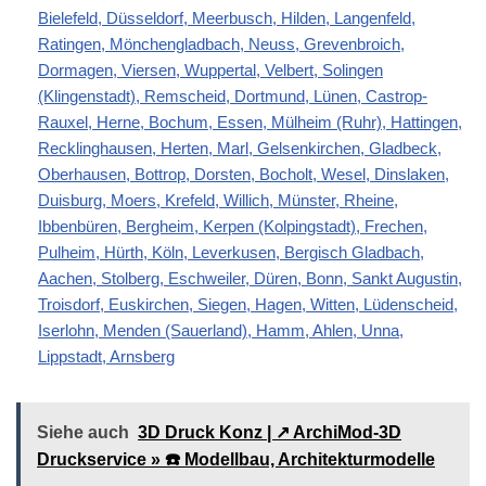
Bielefeld, Düsseldorf, Meerbusch, Hilden, Langenfeld,
Ratingen, Mönchengladbach, Neuss, Grevenbroich,
Dormagen, Viersen, Wuppertal, Velbert, Solingen
(Klingenstadt), Remscheid, Dortmund, Lünen, Castrop-
Rauxel, Herne, Bochum, Essen, Mülheim (Ruhr), Hattingen,
Recklinghausen, Herten, Marl, Gelsenkirchen, Gladbeck,
Oberhausen, Bottrop, Dorsten, Bocholt, Wesel, Dinslaken,
Duisburg, Moers, Krefeld, Willich, Münster, Rheine,
Ibbenbüren, Bergheim, Kerpen (Kolpingstadt), Frechen,
Pulheim, Hürth, Köln, Leverkusen, Bergisch Gladbach,
Aachen, Stolberg, Eschweiler, Düren, Bonn, Sankt Augustin,
Troisdorf, Euskirchen, Siegen, Hagen, Witten, Lüdenscheid,
Iserlohn, Menden (Sauerland), Hamm, Ahlen, Unna,
Lippstadt, Arnsberg
Siehe auch
3D Druck Konz | ↗️ ArchiMod-3D
Druckservice » ☎️ Modellbau, Architekturmodelle