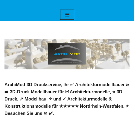
Zum
Inhalt
springen
ArchiMod-3D Druckservice, Ihr ✅ Architekturmodellbauer &
➡️ 3D-Druck Modellbauer für ☑️ Architekturmodelle, ⭐ 3D
Druck, ↗️ Modellbau, ⭐ und ✓ Architekturmodelle &
Konstruktionsmodelle für ★★★★★ Nordrhein-Westfalen. ⭐
Besuchen Sie uns ✉ ✔️.