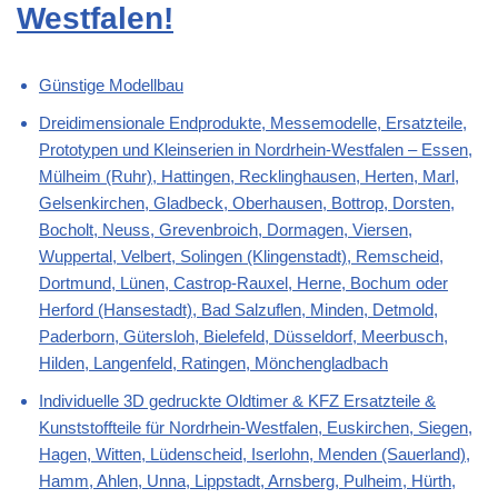
Westfalen!
Günstige Modellbau
Dreidimensionale Endprodukte, Messemodelle, Ersatzteile,
Prototypen und Kleinserien in Nordrhein-Westfalen – Essen,
Mülheim (Ruhr), Hattingen, Recklinghausen, Herten, Marl,
Gelsenkirchen, Gladbeck, Oberhausen, Bottrop, Dorsten,
Bocholt, Neuss, Grevenbroich, Dormagen, Viersen,
Wuppertal, Velbert, Solingen (Klingenstadt), Remscheid,
Dortmund, Lünen, Castrop-Rauxel, Herne, Bochum oder
Herford (Hansestadt), Bad Salzuflen, Minden, Detmold,
Paderborn, Gütersloh, Bielefeld, Düsseldorf, Meerbusch,
Hilden, Langenfeld, Ratingen, Mönchengladbach
Individuelle 3D gedruckte Oldtimer & KFZ Ersatzteile &
Kunststoffteile für Nordrhein-Westfalen, Euskirchen, Siegen,
Hagen, Witten, Lüdenscheid, Iserlohn, Menden (Sauerland),
Hamm, Ahlen, Unna, Lippstadt, Arnsberg, Pulheim, Hürth,