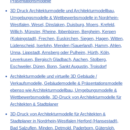
Präsentationsmodelle
3D Druck Architekturmodelle und Architekturmodellbau,
Umgebungsmodelle & Wettbewerbsmodelle in Nordrhein-
Westfalen, Wesel, Dinslaken, Duisburg, Moers, Krefeld,
Willich, Münster, Rheine, Ibbenbüren, Bergheim, Kerpen
(Kolpingstadt), Frechen, Euskirchen, Siegen, Hagen, Witten,
Lüdenscheid, Iserlohn, Menden (Sauerland), Hamm, Ahlen,
Unna, Lippstadt, Arnsberg oder Pulheim, Hürth, Köln,
Leverkusen, Bergisch Gladbach, Aachen, Stolberg,
Eschweiler, Düren, Bonn, Sankt Augustin, Troisdorf
Architekturmodelle und virtuelle 3D Gebäude /
Verkaufsmodelle, Gebäudemodelle & Präsentationsmodelle
ebenso wie Architekturmodellbau, Umgebungsmodelle &
Wettbewerbsmodelle, 3D-Druck von Architekturmodelle für
Architekten & Stadtplaner
3D-Druck von Architekturmodelle für Architekten &
Stadtplaner in Nordrhein-Westfalen Herford (Hansestadt),
Bad Salzuflen, Minden, Detmold, Paderborn, Gütersloh,