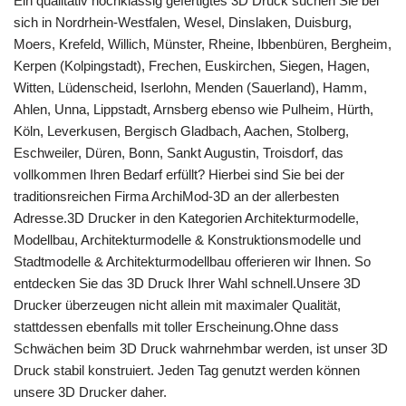
Ein qualitativ hochklassig gefertigtes 3D Druck suchen Sie bei
sich in Nordrhein-Westfalen, Wesel, Dinslaken, Duisburg,
Moers, Krefeld, Willich, Münster, Rheine, Ibbenbüren, Bergheim,
Kerpen (Kolpingstadt), Frechen, Euskirchen, Siegen, Hagen,
Witten, Lüdenscheid, Iserlohn, Menden (Sauerland), Hamm,
Ahlen, Unna, Lippstadt, Arnsberg ebenso wie Pulheim, Hürth,
Köln, Leverkusen, Bergisch Gladbach, Aachen, Stolberg,
Eschweiler, Düren, Bonn, Sankt Augustin, Troisdorf, das
vollkommen Ihren Bedarf erfüllt? Hierbei sind Sie bei der
traditionsreichen Firma ArchiMod-3D an der allerbesten
Adresse.3D Drucker in den Kategorien Architekturmodelle,
Modellbau, Architekturmodelle & Konstruktionsmodelle und
Stadtmodelle & Architekturmodellbau offerieren wir Ihnen. So
entdecken Sie das 3D Druck Ihrer Wahl schnell.Unsere 3D
Drucker überzeugen nicht allein mit maximaler Qualität,
stattdessen ebenfalls mit toller Erscheinung.Ohne dass
Schwächen beim 3D Druck wahrnehmbar werden, ist unser 3D
Druck stabil konstruiert. Jeden Tag genutzt werden können
unsere 3D Drucker daher.