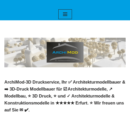
Zum
Inhalt
springen
ArchiMod-3D Druckservice, Ihr ✅ Architekturmodellbauer &
➡️ 3D-Druck Modellbauer für ☑️ Architekturmodelle, ↗️
Modellbau, ⭐ 3D Druck, ⭐ und ✓ Architekturmodelle &
Konstruktionsmodelle in ★★★★★ Erfurt. ⭐ Wir freuen uns
auf Sie ✉ ✔️.