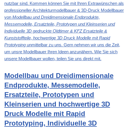
nutzbar sind. Kommen können Sie mit Ihren Extrawünschen als
professioneller Architekturmodellbauer & 3D-Druck Modellbauer
von
Modellbau und Dreidimensionale Endprodukte,
Messemodelle, Ersatzteile, Prototypen und Kleinserien und
Individuelle 3D gedruckte Oldtimer & KFZ Ersatzteile &
Kunststoffteile, hochwertige 3D Druck Modelle mit Rapid
Prototyping
unmittelbar zu uns. Gern nehmen wir uns die Zeit,
um unsre Modellbauer Ihren Ideen anzunähern. Wie Sie sich
unsere Modellbauer wollen, teilen Sie uns direkt mit.
Modellbau und Dreidimensionale
Endprodukte, Messemodelle,
Ersatzteile, Prototypen und
Kleinserien und hochwertige 3D
Druck Modelle mit Rapid
Prototyping, Individuelle 3D