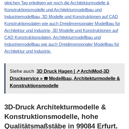
gleichen Tag erledigen wir noch die Architekturmodelle &
Konstruktionsmodelle und Architekturmodellbau und
Industriemodellbau, 3D Modelle und Konstruktionen auf CAD
Konstruktionsdaten wie auch Dreidimensionaler Modellbau für
Architektur und Industrie, 3D Modelle und Konstruktionen auf
CAD Konstruktionsdaten, Architekturmodellbau und
Industriemodellbau wie auch Dreidimensionaler Modellbau für
Architektur und Industrie.
Siehe auch
3D Druck Hagen | ↗️ ArchiMod-3D
Druckservice » ☎️ Modellbau, Architekturmodelle &
Konstruktionsmodelle
3D-Druck Architekturmodelle &
Konstruktionsmodelle, hohe
Qualitätsmaßstäbe in 99084 Erfurt.