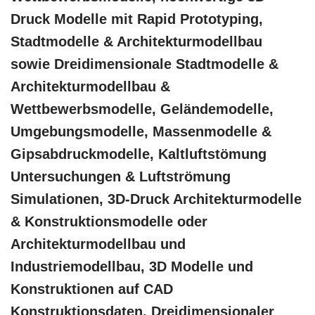
Druck Modelle mit Rapid Prototyping,
Stadtmodelle & Architekturmodellbau
sowie Dreidimensionale Stadtmodelle &
Architekturmodellbau &
Wettbewerbsmodelle, Geländemodelle,
Umgebungsmodelle, Massenmodelle &
Gipsabdruckmodelle, Kaltluftstömung
Untersuchungen & Luftströmung
Simulationen, 3D-Druck Architekturmodelle
& Konstruktionsmodelle oder
Architekturmodellbau und
Industriemodellbau, 3D Modelle und
Konstruktionen auf CAD
Konstruktionsdaten, Dreidimensionaler