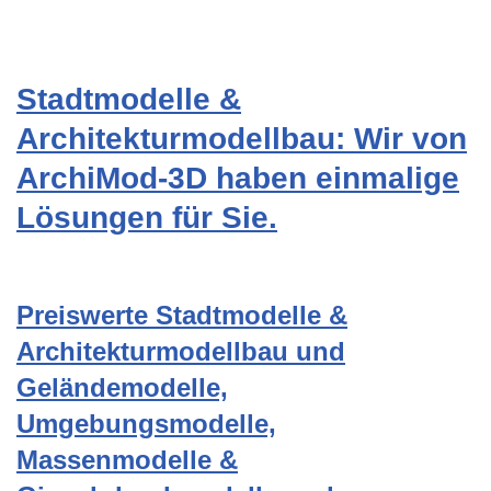
Stadtmodelle &
Architekturmodellbau: Wir von
ArchiMod-3D haben einmalige
Lösungen für Sie.
Preiswerte Stadtmodelle &
Architekturmodellbau und
Geländemodelle,
Umgebungsmodelle,
Massenmodelle &