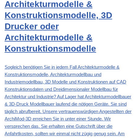
Architekturmodelle &
Konstruktionsmodelle, 3D
Drucker oder
Architekturmodelle &
Konstruktionsmodelle
Sogleich benötigen Sie in jedem Fall Architekturmodelle &
Konstruktionsmodelle, Architekturmodellbau und
Industriemodellbau, 3D Modelle und Konstruktionen auf CAD
Konstruktionsdaten und Dreidimensionaler Modellbau für
Architektur und Industrie? Auf Lager hat Architekturmodellbauer
& 3D-Druck Modellbauer laufend die nötigen Geräte. Sie sind
täglich abrufbereit. Unsere vertrauenswürdigen Angestellten der
ArchiMod-3D erreichen Sie in unter einer Stunde. Wir
versprechen das. Sie erhalten eine Gutschrift über die
Anfahrtkosten, sollten wir einmal nicht zügig genug sein. Am