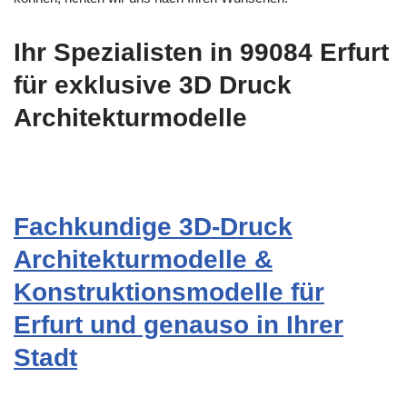
Ihr Spezialisten in 99084 Erfurt
für exklusive 3D Druck
Architekturmodelle
Fachkundige 3D-Druck
Architekturmodelle &
Konstruktionsmodelle für
Erfurt und genauso in Ihrer
Stadt