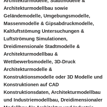
Architekturmodelle, Stadtmodelle &
Architekturmodellbau sowie
Geländemodelle, Umgebungsmodelle,
Massenmodelle & Gipsabdruckmodelle,
Kaltluftstömung Untersuchungen &
Luftströmung Simulationen,
Dreidimensionale Stadtmodelle &
Architekturmodellbau &
Wettbewerbsmodelle, 3D-Druck
Architekturmodelle &
Konstruktionsmodelle oder 3D Modelle und
Konstruktionen auf CAD
Konstruktionsdaten, Architekturmodellbau
und Industriemodellbau, Dreidimensionaler