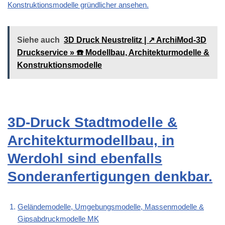
Konstruktionsmodelle gründlicher ansehen.
Siehe auch
3D Druck Neustrelitz | ↗️ ArchiMod-3D
Druckservice » ☎️ Modellbau, Architekturmodelle &
Konstruktionsmodelle
3D-Druck Stadtmodelle &
Architekturmodellbau, in
Werdohl sind ebenfalls
Sonderanfertigungen denkbar.
Geländemodelle, Umgebungsmodelle, Massenmodelle &
Gipsabdruckmodelle MK