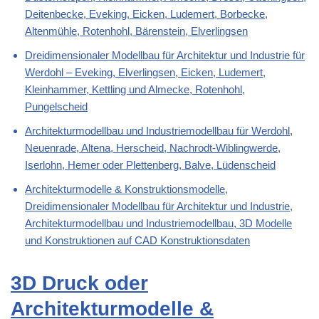
Deitenbecke, Eveking, Eicken, Ludemert, Borbecke,
Altenmühle, Rotenhohl, Bärenstein, Elverlingsen
Dreidimensionaler Modellbau für Architektur und Industrie für
Werdohl – Eveking, Elverlingsen, Eicken, Ludemert,
Kleinhammer, Kettling und Almecke, Rotenhohl,
Pungelscheid
Architekturmodellbau und Industriemodellbau für Werdohl,
Neuenrade, Altena, Herscheid, Nachrodt-Wiblingwerde,
Iserlohn, Hemer oder Plettenberg, Balve, Lüdenscheid
Architekturmodelle & Konstruktionsmodelle,
Dreidimensionaler Modellbau für Architektur und Industrie,
Architekturmodellbau und Industriemodellbau, 3D Modelle
und Konstruktionen auf CAD Konstruktionsdaten
3D Druck oder
Architekturmodelle &