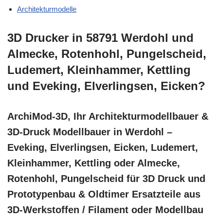
Architekturmodelle
3D Drucker in 58791 Werdohl und
Almecke, Rotenhohl, Pungelscheid,
Ludemert, Kleinhammer, Kettling
und Eveking, Elverlingsen, Eicken?
ArchiMod-3D, Ihr Architekturmodellbauer &
3D-Druck Modellbauer in Werdohl –
Eveking, Elverlingsen, Eicken, Ludemert,
Kleinhammer, Kettling oder Almecke,
Rotenhohl, Pungelscheid für 3D Druck und
Prototypenbau & Oldtimer Ersatzteile aus
3D-Werkstoffen / Filament oder Modellbau