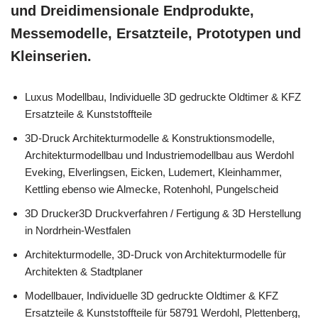
und Dreidimensionale Endprodukte,
Messemodelle, Ersatzteile, Prototypen und
Kleinserien.
Luxus Modellbau, Individuelle 3D gedruckte Oldtimer & KFZ
Ersatzteile & Kunststoffteile
3D-Druck Architekturmodelle & Konstruktionsmodelle,
Architekturmodellbau und Industriemodellbau aus Werdohl
Eveking, Elverlingsen, Eicken, Ludemert, Kleinhammer,
Kettling ebenso wie Almecke, Rotenhohl, Pungelscheid
3D Drucker3D Druckverfahren / Fertigung & 3D Herstellung
in Nordrhein-Westfalen
Architekturmodelle, 3D-Druck von Architekturmodelle für
Architekten & Stadtplaner
Modellbauer, Individuelle 3D gedruckte Oldtimer & KFZ
Ersatzteile & Kunststoffteile für 58791 Werdohl, Plettenberg,