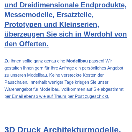
und Dreidimensionale Endprodukte,
Messemodelle, Ersatzteile,
Prototypen und Kleinserien,
überzeugen Sie sich in Werdohl von
den Offerten.
Zu Ihnen sollte ganz genau eine
Modellbau
passen! Wir
gestalten Ihnen gern für Ihre Anfrage ein persönliches Angebot
zu unseren
Modellbau
. Keine versteckte Kosten der
Pauschalen. Innerhalb weniger Tage kriegen Sie unser
Warenangebot für Modellbau, vollkommen auf Sie abgestimmt,
per Email ebenso wie auf Traum per Post zugeschickt.
3D Druck Architekturmodelle,