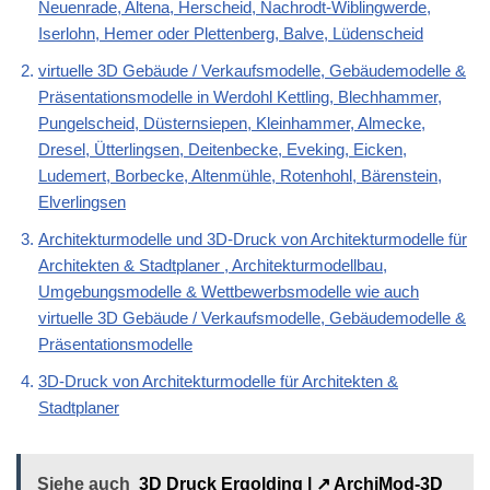
Neuenrade, Altena, Herscheid, Nachrodt-Wiblingwerde,
Iserlohn, Hemer oder Plettenberg, Balve, Lüdenscheid
virtuelle 3D Gebäude / Verkaufsmodelle, Gebäudemodelle &
Präsentationsmodelle in Werdohl Kettling, Blechhammer,
Pungelscheid, Düsternsiepen, Kleinhammer, Almecke,
Dresel, Ütterlingsen, Deitenbecke, Eveking, Eicken,
Ludemert, Borbecke, Altenmühle, Rotenhohl, Bärenstein,
Elverlingsen
Architekturmodelle und 3D-Druck von Architekturmodelle für
Architekten & Stadtplaner , Architekturmodellbau,
Umgebungsmodelle & Wettbewerbsmodelle wie auch
virtuelle 3D Gebäude / Verkaufsmodelle, Gebäudemodelle &
Präsentationsmodelle
3D-Druck von Architekturmodelle für Architekten &
Stadtplaner
Siehe auch
3D Druck Ergolding | ↗️ ArchiMod-3D