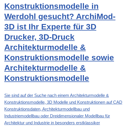
Konstruktionsmodelle in
Werdohl gesucht? ArchiMod-
3D ist Ihr Experte für 3D
Drucker, 3D-Druck
Architekturmodelle &
Konstruktionsmodelle sowie
Architekturmodelle &
Konstruktionsmodelle
Sie sind auf der Suche nach einem Architekturmodelle &
Konstruktionsmodelle, 3D Modelle und Konstruktionen auf CAD
Konstruktionsdaten, Architekturmodellbau und
Industriemodellbau oder Dreidimensionaler Modellbau für
Architektur und Industrie in besonders erstklassiker