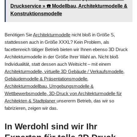
Druckservice » ☎️ Modellbau, Architekturmodelle &
Konstruktionsmodelle
Benötigen Sie
Architekturmodelle
nicht bloß in Größe S,
stattdessen auch in Größe XXXL? Kein Problem, als
facettenreich tätiger Betrieb bieten wir Ihnen ebenso 3D Druck
Architekturmodelle in der Größe Ihrer Wahl an. Nicht bloß
Individualität, statt dessen auch Weitsicht – mit einem
Architekturmodelle, virtuelle 3D Gebäude / Verkaufsmodelle,
Gebäudemodelle & Präsentationsmodelle,
Architekturmodellbau, Umgebungsmodelle &
Wettbewerbsmodelle, 3D-Druck von Architekturmodelle für
Architekten & Stadtplaner
unsererm Betrieb, das wir so
fabrizieren, zeigen wir das.
In Werdohl sind wir Ihr