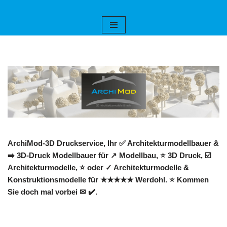
Zum
Inhalt
springen
ArchiMod-3D Druckservice, Ihr ✅ Architekturmodellbauer &
➡️ 3D-Druck Modellbauer für ↗️ Modellbau, ⭐ 3D Druck, ☑️
Architekturmodelle, ⭐ oder ✓ Architekturmodelle &
Konstruktionsmodelle für ★★★★★ Werdohl. ⭐ Kommen
Sie doch mal vorbei ✉ ✔️.