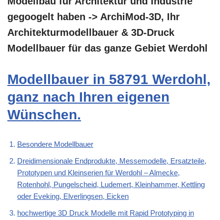
Modellbau für Architektur und Industrie
gegoogelt haben -> ArchiMod-3D, Ihr
Architekturmodellbauer & 3D-Druck
Modellbauer für das ganze Gebiet Werdohl
Modellbauer in 58791 Werdohl,
ganz nach Ihren eigenen
Wünschen.
Besondere Modellbauer
Dreidimensionale Endprodukte, Messemodelle, Ersatzteile,
Prototypen und Kleinserien für Werdohl – Almecke,
Rotenhohl, Pungelscheid, Ludemert, Kleinhammer, Kettling
oder Eveking, Elverlingsen, Eicken
hochwertige 3D Druck Modelle mit Rapid Prototyping in