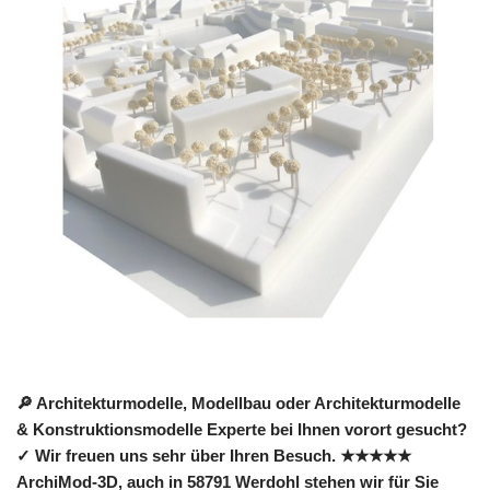
🔎 Architekturmodelle, Modellbau oder Architekturmodelle
& Konstruktionsmodelle Experte bei Ihnen vorort gesucht?
✓ Wir freuen uns sehr über Ihren Besuch. ★★★★★
ArchiMod-3D, auch in 58791 Werdohl stehen wir für Sie