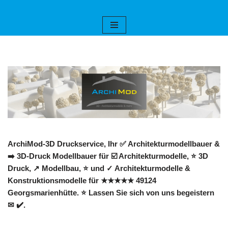
Zum
Inhalt
springen
ArchiMod-3D Druckservice, Ihr ✅ Architekturmodellbauer &
➡️ 3D-Druck Modellbauer für ☑️ Architekturmodelle, ⭐ 3D
Druck, ↗️ Modellbau, ⭐ und ✓ Architekturmodelle &
Konstruktionsmodelle für ★★★★★ 49124
Georgsmarienhütte. ⭐ Lassen Sie sich von uns begeistern
✉ ✔️.