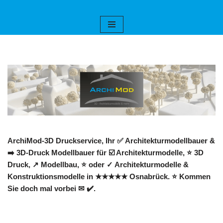
Zum
Inhalt
springen
ArchiMod-3D Druckservice, Ihr ✅ Architekturmodellbauer &
➡️ 3D-Druck Modellbauer für ☑️ Architekturmodelle, ⭐ 3D
Druck, ↗️ Modellbau, ⭐ oder ✓ Architekturmodelle &
Konstruktionsmodelle in ★★★★★ Osnabrück. ⭐ Kommen
Sie doch mal vorbei ✉ ✔️.