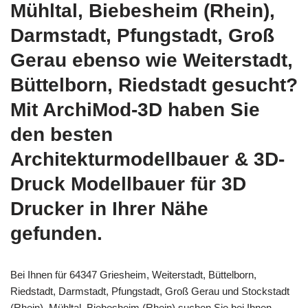
Mühltal, Biebesheim (Rhein),
Darmstadt, Pfungstadt, Groß
Gerau ebenso wie Weiterstadt,
Büttelborn, Riedstadt gesucht?
Mit ArchiMod-3D haben Sie
den besten
Architekturmodellbauer & 3D-
Druck Modellbauer für 3D
Drucker in Ihrer Nähe
gefunden.
Bei Ihnen für 64347 Griesheim, Weiterstadt, Büttelborn,
Riedstadt, Darmstadt, Pfungstadt, Groß Gerau und Stockstadt
(Rhein), Mühltal, Biebesheim (Rhein) suchen Sie bei Ihnen