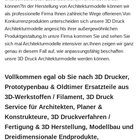
können?In der Herstellung von Architekturmodelle können wir
als professionelle Firma Ihnen zahlreiche Wege offerieren.Von
Konkurrenzprodukten unterscheiden sich unsere 3D Druck
Architekturmodelle angesichts ihrer außergewöhnlichen
Produktgestaltung.In unsre Firma kommen Sie und sehen Sie
sich mal Architekturmodelle intensiver an.Ihnen zeigen wir ganz
genau in diesem Fall auf, wie anpassungsfähig beschaffen
unsre 3D Druck Architekturmodelle werden können.
Vollkommen egal ob Sie nach 3D Drucker,
Prototypenbau & Oldtimer Ersatzteile aus
3D-Werkstoffen / Filament, 3D Druck
Service für Architekten, Planer &
Konstrukteure, 3D Druckverfahren /
Fertigung & 3D Herstellung, Modellbau und
Dreidimensionale Endprodukte,