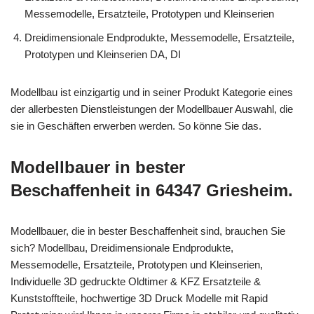
Messemodelle, Ersatzteile, Prototypen und Kleinserien
Dreidimensionale Endprodukte, Messemodelle, Ersatzteile,
Prototypen und Kleinserien DA, DI
Modellbau ist einzigartig und in seiner Produkt Kategorie eines
der allerbesten Dienstleistungen der Modellbauer Auswahl, die
sie in Geschäften erwerben werden. So könne Sie das.
Modellbauer in bester
Beschaffenheit in 64347 Griesheim.
Modellbauer, die in bester Beschaffenheit sind, brauchen Sie
sich? Modellbau, Dreidimensionale Endprodukte,
Messemodelle, Ersatzteile, Prototypen und Kleinserien,
Individuelle 3D gedruckte Oldtimer & KFZ Ersatzteile &
Kunststoffteile, hochwertige 3D Druck Modelle mit Rapid