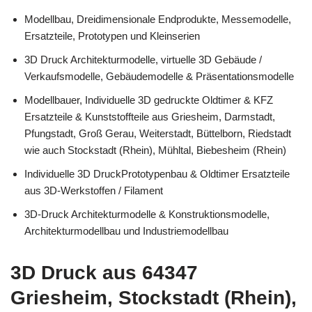
Modellbau, Dreidimensionale Endprodukte, Messemodelle,
Ersatzteile, Prototypen und Kleinserien
3D Druck Architekturmodelle, virtuelle 3D Gebäude /
Verkaufsmodelle, Gebäudemodelle & Präsentationsmodelle
Modellbauer, Individuelle 3D gedruckte Oldtimer & KFZ
Ersatzteile & Kunststoffteile aus Griesheim, Darmstadt,
Pfungstadt, Groß Gerau, Weiterstadt, Büttelborn, Riedstadt
wie auch Stockstadt (Rhein), Mühltal, Biebesheim (Rhein)
Individuelle 3D DruckPrototypenbau & Oldtimer Ersatzteile
aus 3D-Werkstoffen / Filament
3D-Druck Architekturmodelle & Konstruktionsmodelle,
Architekturmodellbau und Industriemodellbau
3D Druck aus 64347
Griesheim, Stockstadt (Rhein),