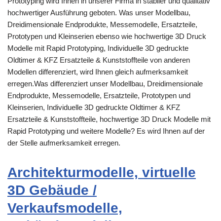
Prototyping wird Ihnen in unserer Firma in stabiler und qualitativ
hochwertiger Ausführung geboten. Was unser Modellbau,
Dreidimensionale Endprodukte, Messemodelle, Ersatzteile,
Prototypen und Kleinserien ebenso wie hochwertige 3D Druck
Modelle mit Rapid Prototyping, Individuelle 3D gedruckte
Oldtimer & KFZ Ersatzteile & Kunststoffteile von anderen
Modellen differenziert, wird Ihnen gleich aufmerksamkeit
erregen.Was differenziert unser Modellbau, Dreidimensionale
Endprodukte, Messemodelle, Ersatzteile, Prototypen und
Kleinserien, Individuelle 3D gedruckte Oldtimer & KFZ
Ersatzteile & Kunststoffteile, hochwertige 3D Druck Modelle mit
Rapid Prototyping und weitere Modelle? Es wird Ihnen auf der
der Stelle aufmerksamkeit erregen.
Architekturmodelle, virtuelle
3D Gebäude /
Verkaufsmodelle,