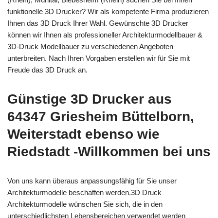
funktionelle 3D Drucker? Wir als kompetente Firma produzieren
Ihnen das 3D Druck Ihrer Wahl. Gewünschte 3D Drucker
können wir Ihnen als professioneller Architekturmodellbauer &
3D-Druck Modellbauer zu verschiedenen Angeboten
unterbreiten. Nach Ihren Vorgaben erstellen wir für Sie mit
Freude das 3D Druck an.
Günstige 3D Drucker aus
64347 Griesheim Büttelborn,
Weiterstadt ebenso wie
Riedstadt -Willkommen bei uns
Von uns kann überaus anpassungsfähig für Sie unser
Architekturmodelle beschaffen werden.3D Druck
Architekturmodelle wünschen Sie sich, die in den
unterschiedlichsten Lebensbereichen verwendet werden