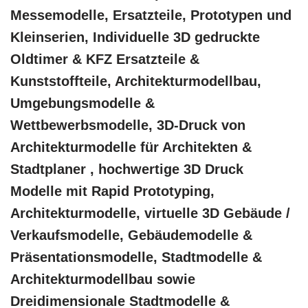
Messemodelle, Ersatzteile, Prototypen und
Kleinserien, Individuelle 3D gedruckte
Oldtimer & KFZ Ersatzteile &
Kunststoffteile, Architekturmodellbau,
Umgebungsmodelle &
Wettbewerbsmodelle, 3D-Druck von
Architekturmodelle für Architekten &
Stadtplaner , hochwertige 3D Druck
Modelle mit Rapid Prototyping,
Architekturmodelle, virtuelle 3D Gebäude /
Verkaufsmodelle, Gebäudemodelle &
Präsentationsmodelle, Stadtmodelle &
Architekturmodellbau sowie
Dreidimensionale Stadtmodelle &