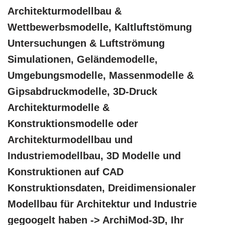
Architekturmodellbau &
Wettbewerbsmodelle, Kaltluftstömung
Untersuchungen & Luftströmung
Simulationen, Geländemodelle,
Umgebungsmodelle, Massenmodelle &
Gipsabdruckmodelle, 3D-Druck
Architekturmodelle &
Konstruktionsmodelle oder
Architekturmodellbau und
Industriemodellbau, 3D Modelle und
Konstruktionen auf CAD
Konstruktionsdaten, Dreidimensionaler
Modellbau für Architektur und Industrie
gegoogelt haben -> ArchiMod-3D, Ihr