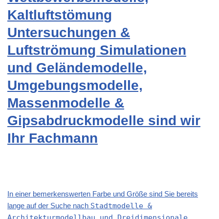
Kaltluftstömung
Untersuchungen &
Luftströmung Simulationen
und Geländemodelle,
Umgebungsmodelle,
Massenmodelle &
Gipsabdruckmodelle sind wir
Ihr Fachmann
In einer bemerkenswerten Farbe und Größe sind Sie bereits
lange auf der Suche nach
Stadtmodelle &
Architekturmodellbau und Dreidimensionale