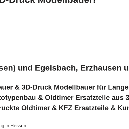
sen) und Egelsbach, Erzhausen u
auer & 3D-Druck Modellbauer für Lange
otypenbau & Oldtimer Ersatzteile aus 3
uckte Oldtimer & KFZ Ersatzteile & Kuns
ung in Hessen