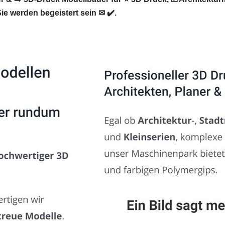
 werden begeistert sein ✉ ✔️.