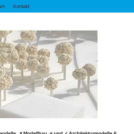
am
Kontakt
modelle, ↗️ Modellbau, ⭐ und ✓ Architekturmodelle &