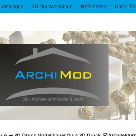
Leistungen
3D Druckverfahren
Referenzen
Unser Te
 & ➡️ 3D-Druck Modellbauer für ⭐ 3D Druck, ☑️ Architektur