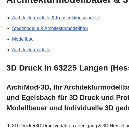
Architekturmodelle & Konstruktionsmodelle
Stadtmodelle & Architekturmodellbau
Modellbau
Architekturmodelle
3D Druck in 63225 Langen (Hes
ArchiMod-3D, Ihr Architekturmodellb
und Egelsbach für 3D Druck und Prot
Modellbauer und Individuelle 3D gedr
3D Drucker3D Druckverfahren / Fertigung & 3D Herstell