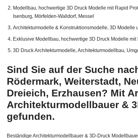
Modellbau, hochwertige 3D Druck Modelle mit Rapid Pro
Isenburg, Mörfelden-Walldorf, Messel
Architekturmodelle & Konstruktionsmodelle, 3D Modelle
Exklusive Modellbau, hochwertige 3D Druck Modelle mit 
3D Druck Architekturmodelle, Architekturmodellbau, U
Sind Sie auf der Suche nac
Rödermark, Weiterstadt, Ne
Dreieich, Erzhausen? Mit A
Architekturmodellbauer & 3
gefunden.
Beständige Architekturmodellbauer & 3D-Druck Modellbauer 