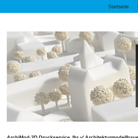
Startseite
Zum
Inhalt
springen
ArchiMod-3D Druckservice, Ihr ✅ Architekturmodellbauer