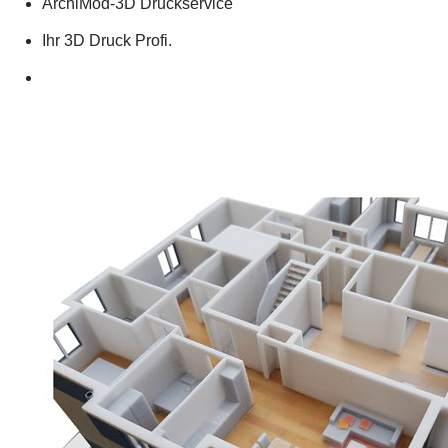
ArchiMod-3D Druckservice
Ihr 3D Druck Profi.