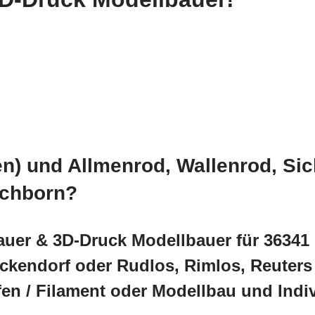
n) und Allmenrod, Wallenrod, Sic
schborn?
auer & 3D-Druck Modellbauer für 36341 
ickendorf oder Rudlos, Rimlos, Reuter
fen / Filament oder Modellbau und Indi