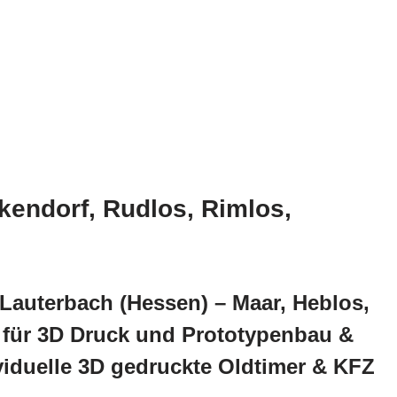
kendorf, Rudlos, Rimlos,
Lauterbach (Hessen) – Maar, Heblos,
s für 3D Druck und Prototypenbau &
viduelle 3D gedruckte Oldtimer & KFZ