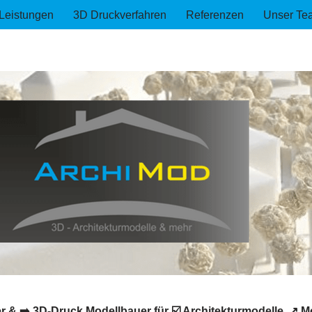
Leistungen
3D Druckverfahren
Referenzen
Unser Te
 & ➡️ 3D-Druck Modellbauer für ☑️ Architekturmodelle, ↗️ M