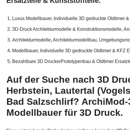
Ersatzteile & Kunststoffteile.
Luxus Modellbauer, Individuelle 3D gedruckte Oldtimer & 
3D-Druck Architekturmodelle & Konstruktionsmodelle, Ar
Architekturmodelle, Architekturmodellbau, Umgebungsm
Modellbauer, Individuelle 3D gedruckte Oldtimer & KFZ Ers
Bezahlbare 3D DruckerPrototypenbau & Oldtimer Ersatzte
Auf der Suche nach 3D Druc
Herbstein, Lautertal (Voge
Bad Salzschlirf? ArchiMod-
Modellbauer für 3D Druck.