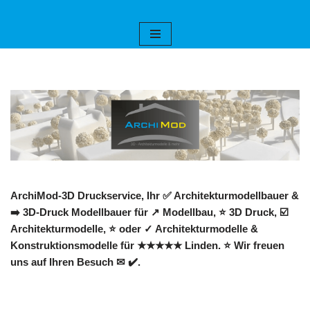
Zum
Inhalt
springen
ArchiMod-3D Druckservice, Ihr ✅ Architekturmodellbauer &
➡️ 3D-Druck Modellbauer für ↗️ Modellbau, ⭐ 3D Druck, ☑️
Architekturmodelle, ⭐ oder ✓ Architekturmodelle &
Konstruktionsmodelle für ★★★★★ Linden. ⭐ Wir freuen
uns auf Ihren Besuch ✉ ✔️.